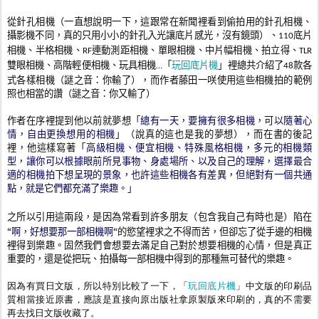
從針孔相機（一直想說明一下，這跟常在新聞裡看到偷拍用的針孔相機、
攝影機不同，真的只用小小的針孔入光讓底片感光，沒有鏡頭）、
底片
110
相機、半格相機、
連動測距相機、單眼相機、中片幅相機、拍立得、
RF
TLR
玩回底片機
雙眼相機、高階輕便相機、玩具相機
「
」裡總共介紹了
款各
…
48
式各樣相機（謎之音
：你輸了），而作者
藤田一咲使用這些相機拍的範例
照也相當的讚（
謎之音
：你又輸了）
作者在序裡提到他以前就夢想「
總有一天，要擁有很多相機，可以隨著心
情，自由更換想用的相機
」（說真的這也是我的夢想），而在書的後記
裡，他這樣寫著「
高級相機、便宜相機、特殊風格相機，多元的相機類
型，讓你可以根據眼前所見事物、身處場所、以及自己的理解，選擇最合
適的相機拍下想呈現的景象，也許這些相機各有差異，但絕對有一個共通
點，就是它們都充滿了樂趣
。」
之所以引用這兩段，是因為常看到許多朋友（包含我自己有時也是）陷在
“
啊，好想要那一部相機啊
“的慾望裡求之不得而苦，但卻忘了從手邊的相機
裡得到樂趣。固然我們會想要去滿足自己對於想要相機的心情，但是真正
重要的，還是從把玩、拍攝每一部相機中得到的那種無可替代的樂趣。
因為有買日文版，所以特別比較了一下，
玩回底片機
「
」中文版的印刷品
質相當接近原書，應該是直接向原出版社拿原製版來印刷的，真的不需要
再去找日文版收藏了。