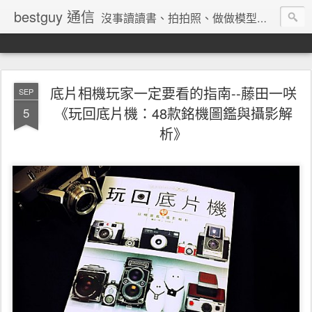
bestguy 通信
沒事讀讀書、拍拍照、做做模型、收集玩具與老相機的網路業老兵
底片相機玩家一定要看的指南--藤田一咲
SEP
《玩回底片機：48款銘機圖鑑與攝影解
5
析》