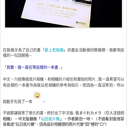
愛上老相機
在我幾次為了自己的書「
」的書友活動做的簡報裡，我都用這
樣的一句話開場
—
「
其實，我一直在等這樣的一本書
」
…
中文，介紹傳統底片相機，有相機的介紹也有實拍的照片
我一直希望可以
…
有這樣的一本書作為我玩老相機的參考與指引，而因為一直沒等到，所以
就動手先寫了一本
。
不過那讓我等了很久的書，終於出了中文版
気まぐれカメラ
（
引人注目的
--
玩回底片機
相機
），中文版翻做「
」，
作者藤田一咲
。（不過看封面很容
易看成“玩日底片機“，因為設計用鏡頭的照片代替“回“裡的“口“）