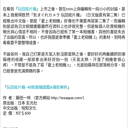
玩回底片機
在看到
「
」上市之後，曾在
上與編輯有一段小小的討論，基
MSN
本上我覺得既然「
気まぐれカメラ
玩回底片機
」（日文版還有第二集）已
經推出中文版，那麼「愛上老相機」好像也不需要再寫第二集了，而編輯
則是認為日文相關書籍雖然在資料上也許很完整，但是每個人欣賞相機的
眼光與心情並不相同，不會因為已經有了某一本相機書，其他的書就失去
了出版的意義。所以，也許我還是會準備「愛上老相機 2」的素材，到時再
看看要不要整理成書。
不論如何，我自己打算是天氣入秋沒那麼熱之後，要好好的再繼續把防潮
箱裡的收藏一部部拿出來好好拍一拍（天氣太熱，汗溼了相機會很心
疼），不管是不是為了寫「愛上老相機
」，光是拍攝與在部落格分享，就
2
已經會是充滿樂趣的事。
玩回底片機--48款銘機圖鑑&攝影解析
「
」
http://issaque.com/
作
者：
藤田一咲
（官方網站
）
原出版：日本 玄光社
中文出版：悅知文化
定
價：
NT
＄450