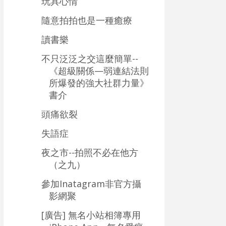
玩具心情
隨意拍拍也是一種癒療
讀書樂
不只泛泛之交這麼簡單--
《超級關係—弱連結法則
所爆發的強大社群力量》
書介
頭痛欲裂
失語症
夜之市--拍照不必在他方
（之九）
參加Inatagram非官方攝
影網聚
[廣告] 無名小站相簿專用