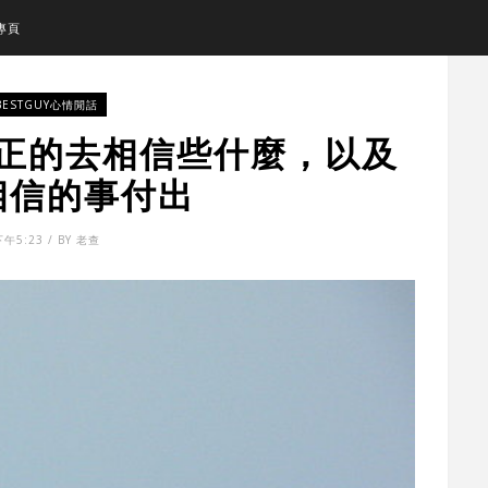
專頁
BESTGUY心情閒話
正的去相信些什麼，以及
相信的事付出
下午5:23 / BY 老查