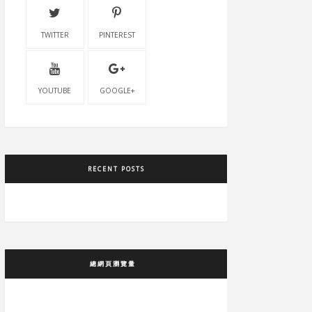
TWITTER
PINTEREST
YOUTUBE
GOOGLE+
RECENT POSTS
總網頁瀏覽量