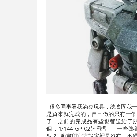
很多同事看我滿桌玩具，總會問我一個
是買來就完成的，自己做的只有一個
了，之前的完成品有些也都送給了
個，1/144 GP-02陸戰型。 一
型？“ 動畫與官方設定裡是沒有，不