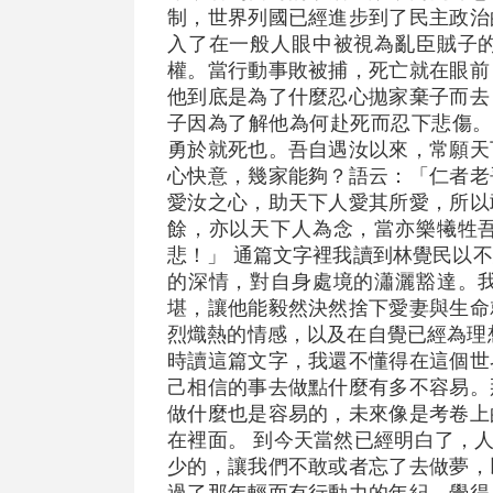
制，世界列國已經進步到了民主政治
入了在一般人眼中被視為亂臣賊子
權。當行動事敗被捕，死亡就在眼前
他到底是為了什麼忍心拋家棄子而去
子因為了解他為何赴死而忍下悲傷。
勇於就死也。吾自遇汝以來，常願天
心快意，幾家能夠？語云：「仁者老
愛汝之心，助天下人愛其所愛，所以
餘，亦以天下人為念，當亦樂犧牲
悲！」 通篇文字裡我讀到林覺民以
的深情，對自身處境的瀟灑豁達。
堪，讓他能毅然決然捨下愛妻與生命
烈熾熱的情感，以及在自覺已經為理
時讀這篇文字，我還不懂得在這個世
己相信的事去做點什麼有多不容易。
做什麼也是容易的，未來像是考卷上
在裡面。 到今天當然已經明白了，
少的，讓我們不敢或者忘了去做夢，
過了那年輕而有行動力的年紀，覺得