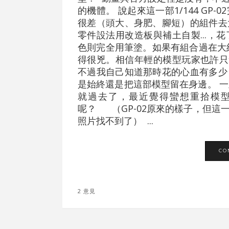
的機體。 說起來這一部1/144 G
很差（頭大、身肥、腳短）的組件去
零件設法用改造板與補土自製...，
色則完全用筆塗。如果有組合過在大約
得很兇。相信年輕的模型玩家也許只
不過我自己知道那時花的心血有多少
是始終還是把這部模型留在身邊。 一
就過去了，最近覺得蠻想重拾模
呢？ （GP-02原來的樣子，但這一
照片找不到了） ...
CO
2 意見