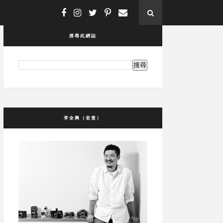
搜尋此網誌
李全興（老查）