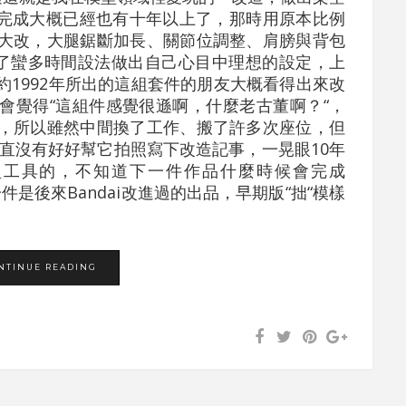
P-02完成大概已經也有十年以上了，那時用原本比例
大改，大腿鋸斷加長、關節位調整、肩膀與背包
花了蠻多時間設法做出自己心目中理想的設定，上
1992年所出的這組套件的朋友大概看得出來改
會覺得“這組件感覺很遜啊，什麼老古董啊？“，
，所以雖然中間換了工作、搬了許多次座位，但
直沒有好好幫它拍照寫下改造記事，一晃眼10年
型工具的，不知道下一件作品什麼時候會完成
件是後來Bandai改進過的出品，早期版“拙“模樣
NTINUE READING