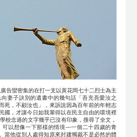
廣告蠻密集的在打一支以黃花岡七十二烈士為主
民向妻子訣別的遺書中的幾句話「吾充吾愛汝之
而死，不顧汝也」，來訴說因為百年前的年輕志
民國，才讓今日如我輩得以在民主自由的環境裡
在學校念過的文字幾乎已沒有印象，搜尋了全文，
 可以想像一下那樣的情境—一個二十四歲的青
。當他從別人處得知原來封建獨裁不是必然的體