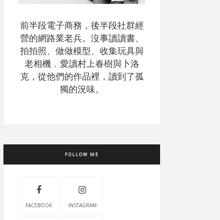
前半段電子商務，後半段社群經
營的網路業老兵。沒事讀讀書、
拍拍照、做做模型、收集玩具與
老相機﹐愛讀村上春樹與卜洛
克，從他們的作品裡，讀到了孤
獨的況味。
FOLLOW ME
FACEBOOK
INSTAGRAM