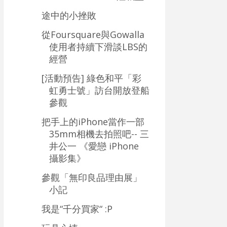
途中的小挫敗
從Foursquare與Gowalla
使用者持續下滑談LBS的
經營
[活動預告] 綠色和平「彩
虹勇士號」訪台開放登船
參觀
把手上的iPhone當作一部
35mm相機去拍照吧-- 三
井公一 《愛戀 iPhone
攝影集》
參觀「無印良品理由展」
小記
我是“千分買家“ :P