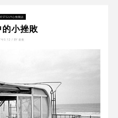
BESTGUY心情閒話
中的小挫敗
下午5:12 / BY 老查