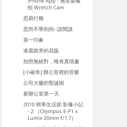
iPhone App - 無名愛瘋
拍 Wretch Cam
思易行難
思而不學則殆--談閱讀
第一印象
凌晨路旁的花販
拍照無絕對，唯有真情趣
[小確幸] 辦公室裡的音樂
公司大廳的聖誕樹
新辦公室第一天
2010 簡單生活節 影像小記
- 2 （Olympus E-P1 x
Lumix 20mm f/1.7）