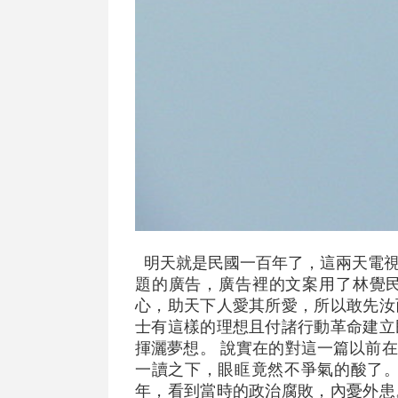
明天就是民國一百年了，這兩天電視
題的廣告，廣告裡的文案用了林覺
心，助天下人愛其所愛，所以敢先汝
士有這樣的理想且付諸行動革命建立
揮灑夢想。 說實在的對這一篇以前
一讀之下，眼眶竟然不爭氣的酸了。
年，看到當時的政治腐敗，內憂外患