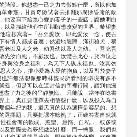
的階段。他想盡一己之力去做點什麼，所以他加
的革命黨，甘冒奇險試著去推翻那腐敗昏庸的政
，他要寫下給最心愛的妻子的一些話，讓她明白
，以及描繪他心中所期盼想改變的世界，希望妻
他這樣寫著--「吾至愛汝，即此愛汝一念，使吾
下有情人都成眷屬；然遍地腥羶，滿街狼犬，稱
吾老以及人之老，幼吾幼以及人之幼。」吾充吾
敢先汝而死，不顧汝也。汝體吾此心，於啼泣之
吾身與汝身之福利，為天下人謀永福也。汝其勿
不忍人之心，推小愛為大愛的抱負，以及對於妻子
我也許無法想像那時林覺民所看到的環境有多不
就義，但是可以在這封信的字裡行間，讀到他濃
想盡了力之後的平靜無悔。 只能說，當年在唸書
界上，真正要選擇去相信些什麼，以及投入為自
那個年紀的我，還天真的以為選擇是容易的、想
的選擇題，只要把課本唸熟了，正確答案自然就
人性裡會有的軟弱、慾望、怠惰、自私…，或多或
以及實際去為夢想做點什麼。而一轉眼，我們也
人生也不過就是這樣，即便想做些什麼，好像那