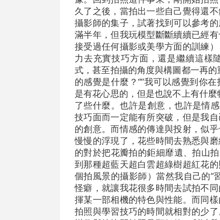
久了之後，當拍出一些自己覺得還不
攝影師的集子，試著找到可以參考的
滿半年，但我玩模型斷斷續續已經有
接受過任何攝影或美學方面的訓練）
力去充實技巧方面，還是繼續這樣
式，甚至拍攝的角度與構圖都一再的
的感覺是什麼？““我可以感覺到你
是有花心思的，但是也說不上有什麼
了些什麼。也許是創意，也許是情感
技巧面而一定能有所突破，但是我自
的創意。而情感的傳達與投射，似乎
慢慢的浮現了，花些時間去熟悉與磨
的對於把花瓣拍的鉅細靡遺、拍山拍
到那種超藍天超白雲超綠樹超紅花的
個拍風景的攝影師）當然我自己的“
怪癖，就讓我花很多時間去試拍不同
揮某一部相機的特色與性能。而同樣
拍照與學習技巧的時間就相對的少了