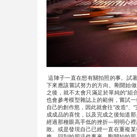
這陣子一直在想有關拍照的事。試著
下來應該嘗試努力的方向。剛開始做
之後，就不太會只滿足於單純的“組
也會參考模型雜誌上的範例，嘗試一
自己的創作慾，因此就會往“改造“、
成成品的喜悅，以及完成之後知道那
經過那種眼高手低的挫折—明明心裡
敗。或是發現自己已經一直在重複某
豫。回到拍照這件事來，剛開始拍照