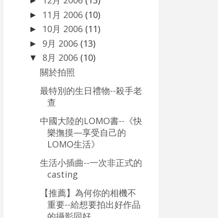
12月 2006
(13)
►
11月 2006
(10)
►
10月 2006
(11)
►
9月 2006
(13)
►
8月 2006
(10)
▼
關於拍照
最特別的生日禮物--殺手老
查
中國大陸的LOMO書--《快
樂撫摸—享受自己的
LOMO生活》
生活小插曲--一次非正式的
casting
【推薦】為何你的相機不
重要--給想要拍出好作品
的攝影同好