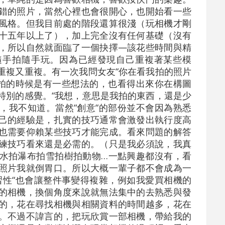
錯的照片，當然心裡也會很開心，也開始看一些
風格。但我目前處的階段還算很淺（玩相機才剛
十五年以上了），加上完全沒有任何基礎（沒有
，所以自然就面臨了一個抉擇—該花些時間與精
隨手拍隨手玩。因為已經發現自己重複著某些模
重複又重複。有一次我問女友“你在看我拍的照片
在拍的時候是有一些想法的，也看得出來你在構圖
特別的感覺。“我想，意思是我拍的東西，還是少
，我不知道。當然“創意“的部份並不會因為熟悉
己的經驗是，扎實的技巧通常會激發出執行度高
也需要仰賴某些技巧才能完成。看來問題的解答
練技巧看來還是必需的。（只是我必須說，我真
水拍瀑布拍雪拍樹拍動物…一點興趣都沒有，看
照片我就倒胃口。所以大概一輩子都不會成為一
習性“也會讓整件事變得複雜，例如我愛買相機的
的相機，換個角度來說就無法集中的去熟悉與發
的，花在尋找相機與相關資料的時間越多，花在
。不過不諱言的，把玩欣賞一部相機，帶給我的