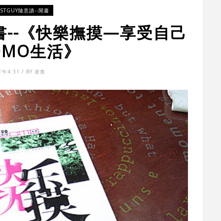
ESTGUY隨意讀--閒書
書--《快樂撫摸—享受自己
OMO生活》
下午4:31 / BY 老查