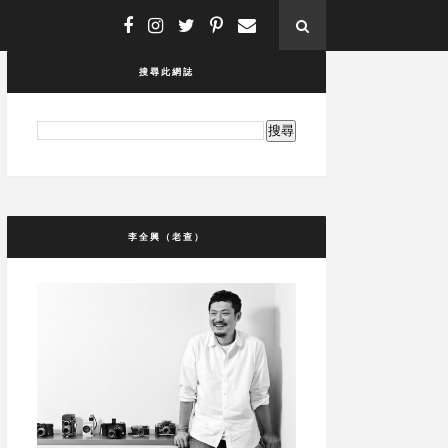
搜尋此網誌
李全興（老查）