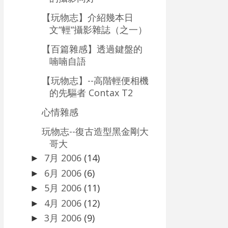
【玩物志】介紹幾本日
文“輕“攝影雜誌（之一）
【百篇雜感】透過鍵盤的
喃喃自語
【玩物志】--高階輕便相機
的先驅者 Contax T2
心情雜感
玩物志--復古造型黑金剛大
哥大
7月 2006
(14)
►
6月 2006
(6)
►
5月 2006
(11)
►
4月 2006
(12)
►
3月 2006
(9)
►