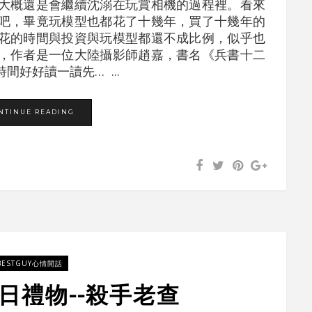
大概還是會繼續沈溺在玩賞相機的過程裡。看來
吧，畢竟玩模型也都花了十幾年，買了十幾年的
花的時間與投資與玩模型都還不成比例，似乎也
，作者是一位大陸攝影師趙嘉，書名《兵書十二
好好讀一讀先… ...
NTINUE READING
BESTGUY心情閒話
日禮物--殺手老查