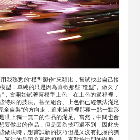
用我熟悉的“模型製作“來類比，嘗試找出自己接
模型，單純的只是因為喜歡那些“造型“。做久了
合“，會開始試著幫模型上色。在上色的過程裡，
些特殊的技法。甚至組合、上色都已經無法滿足
“完全自製“的方向走，追求過程裡那種一點一點形
是世上獨一無二的作品的滿足。當然，中間也會
想要做出的作品，但是因為技巧還不到，因此失
些做法時，想嘗試新的技巧但是又沒有把握的猶
，單純的是因為喜歡相機，喜歡按快門的樂趣。