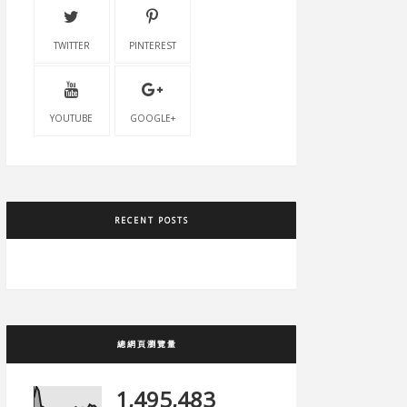
TWITTER
PINTEREST
YOUTUBE
GOOGLE+
RECENT POSTS
總網頁瀏覽量
1,495,483