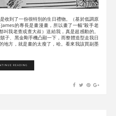
是收到了一份很特別的生日禮物。（基於低調原
ames的專長是畫漫畫，所以畫了一幅“殺手老
，同事都叫我老查或查大叔）送給我，真是超感動的。
徵“--鬍子、黑金剛手機凸顯一下，而整體造型走我日
的地方，就是畫的太瘦了，哈。看來我該買副墨
NTINUE READING