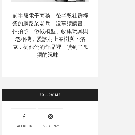
前半段電子商務，後半段社群經
營的網路業老兵。沒事讀讀書、
拍拍照、做做模型、收集玩具與
老相機﹐愛讀村上春樹與卜洛
克，從他們的作品裡，讀到了孤
獨的況味。
FOLLOW ME
FACEBOOK
INSTAGRAM