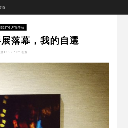
專頁
BESTGUY隨手拍
攝影展落幕，我的自選
晨12:52 / BY 老查