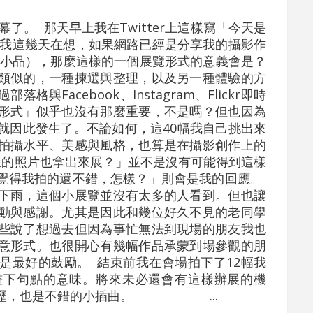
幕了。 那天早上我在Twitter上這樣寫「今天是
天，我這幾天在想，如果網路已經是分享我的攝影作
是小品），那麼這樣的一個展覽形式的意義會是？
類似的，一種揀選與整理，以及另一種體驗的方
與Facebook、Instagram、Flickr即時
形式」似乎也沒有那麼重要，不是嗎？但也因為
就因此發生了。不論如何，這40幅我自己挑出來
拍攝水平、美感與風格，也算是在攝影創作上的
樣的照片也拿出來展？」並不是沒有可能得到這樣
覺得我拍的還不錯，怎樣？」則會是我的回應。
下雨，這個小展覽並沒有太多的人看到。但也讓
動與感謝。尤其是因此和幾位好久不見的老同學
些說了想過去但因為事忙無法到現場的朋友我也
意形式。也很開心有幾幅作品承蒙到場參觀的朋
是最好的鼓勵。 結束前我在會場拍下了12幅我
畫下句點的意味。將來未必還會有這樣辦展的機
經歷，也是不錯的小插曲。 ...