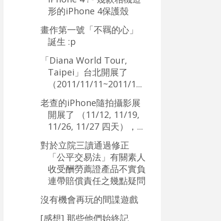
形的iPhone 4保護殼
畫作第一號「不羈的心」
誕生 :p
「Diana World Tour,
Taipei」台北開展了
（2011/11/11~2011/1...
老查的iPhone隨拍攝影展
開展了 （11/12, 11/19,
11/26, 11/27 四天），...
對於立院三讀通過修正
「公平交易法」有關素人
收受酬勞薦證產品不實負
連帶賠償責任之幾點疑問
沒有機會再玩的間諜遊戲
[感想] 那些他們始終記