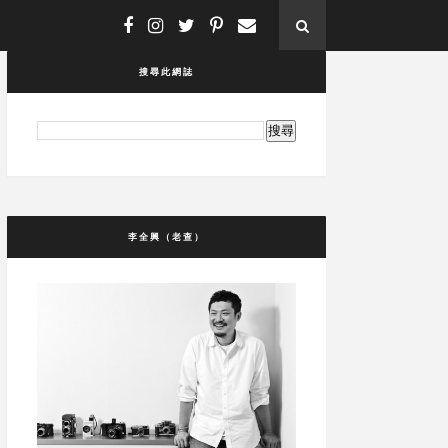
搜尋此網誌
李全興（老查）