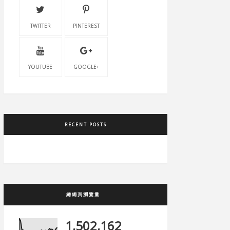
TWITTER
PINTEREST
YOUTUBE
GOOGLE+
RECENT POSTS
總網頁瀏覽量
1,502,162