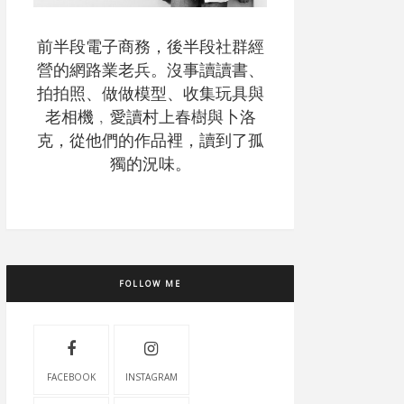
前半段電子商務，後半段社群經
營的網路業老兵。沒事讀讀書、
拍拍照、做做模型、收集玩具與
老相機﹐愛讀村上春樹與卜洛
克，從他們的作品裡，讀到了孤
獨的況味。
FOLLOW ME
FACEBOOK
INSTAGRAM