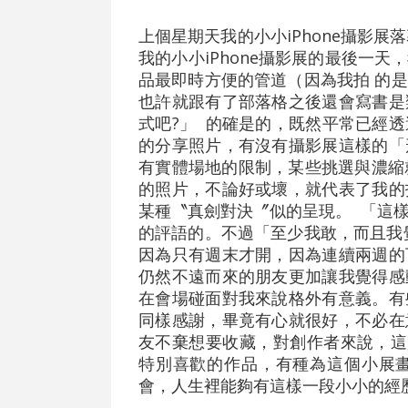
上個星期天我的小小iPhone攝影展落
我的小小iPhone攝影展的最後一
品最即時方便的管道（因為我拍 的
也許就跟有了部落格之後還會寫書是
式吧?」 的確是的，既然平常已經透過部落格
的分享照片，有沒有攝影展這樣的「
有實體場地的限制，某些挑選與濃縮
的照片，不論好或壞，就代表了我的
某種〝真劍對決〞似的呈現。 「這
的評語的。不過「至少我敢，而且我
因為只有週末才開，因為連續兩週的
仍然不遠而來的朋友更加讓我覺得感
在會場碰面對我來說格外有意義。有
同樣感謝，畢竟有心就很好，不必在
友不棄想要收藏，對創作者來說，這
特別喜歡的作品，有種為這個小展
會，人生裡能夠有這樣一段小小的