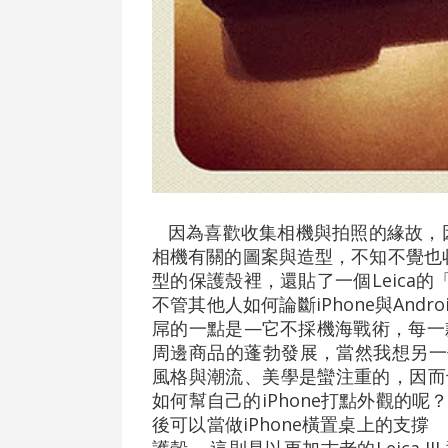
因為喜歡收集相機與拍照的緣故，因此
相機有關的圖案與造型，不知不覺也收了
型的保護殼裡，還貼了一個Leica
不管其他人如何論斷iPhone與Andro
屌的一點是—它不採機海戰術，每一
周邊商品的蓬勃發展，當然我想另一個原
風格與潮流、美學是蠻注重的，因而
如何幫自己的iPhone打點外觀的
後可以當做iPhone橫置桌上的支撐 