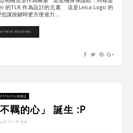
III 型相機造形作為圖案 這是機身保護貼，同樣是
ei 的TLR 作為設計的元素 這是Leica Logo 的
型也讓按鍵時更方便省力 ...
NTINUE READING
BESTGUY心情閒話
羈的心」 誕生 :P
晚上8:14 / BY 老查