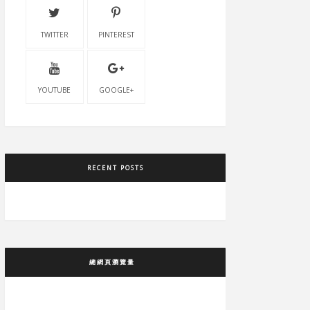
TWITTER
PINTEREST
YOUTUBE
GOOGLE+
RECENT POSTS
總網頁瀏覽量