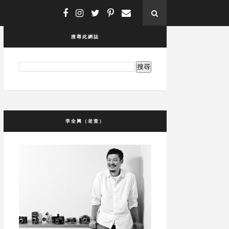
搜尋此網誌
李全興（老查）