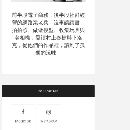
前半段電子商務，後半段社群經
營的網路業老兵。沒事讀讀書、
拍拍照、做做模型、收集玩具與
老相機﹐愛讀村上春樹與卜洛
克，從他們的作品裡，讀到了孤
獨的況味。
FOLLOW ME
FACEBOOK
INSTAGRAM