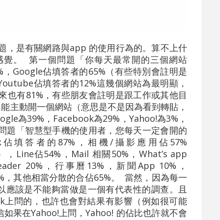
，是有關網路與app 的使用行為的。算不上什
感覺。 第一個問題「你每天最常開的三個網站
1%，Google佔填答者的65%（有些特別會註明是
%，Youtube佔填答者的12%這幾個網站為最明顯，
來也有81%，有些朋友會註明是跟工作或其他目
只能主動開一個網站（意思是不是因為看到轉貼，
為39%，Facebook為29%，Yahoo!為3%，
個問題「智慧型手機的使用者，您每天一定會開的
ok佔填答者的87%，相機/攝影應用佔57%
，Line佔54%，Mail 相關50%，What’s app
 reader 20%，行事曆13%，新聞App 10%，
%，微信 4%，其他相當分散的合佔65%。 當然，因為每一
所以應該是不能夠當做是一個有代表性的調查。且
ook上問的，也許也會對結果有影響（例如很可能
信如果在Yahoo!上問，Yahoo! 的佔比也許就不會