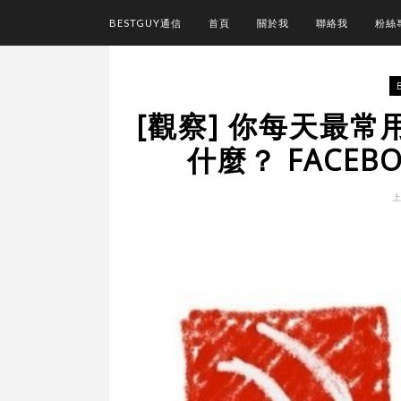
BESTGUY通信
首頁
關於我
聯絡我
粉絲
[觀察] 你每天最常
什麼？ FACE
上