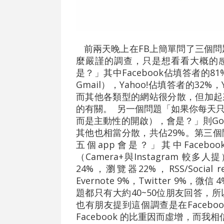
前兩天晚上在FB上簡單問了三個問題
麼嚴謹的調查，只是想看看大概的
是？」其中Facebook佔填答者的8
Gmail），Yahoo!佔填答者的32
而其他各類型的網站很分散，但加起
的有關。 另一個問題「如果你每天
而是主動性的開啟），會是？」則Google
其他也相當分散，共佔29%。第三
五個app會是？」其中Facebo
（Camera+與Instagram 較多人提）
24%，瀏覽器22%，RSS/Social
Evernote 9%，Twitter 9
題都只有大約40~50位朋友回答，
也有朋友提到這個調查是在Faceb
Facebook 的比重因而虛增，而我相