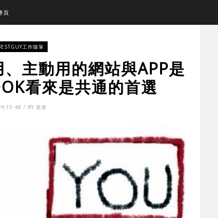
專頁
BESTGUY工作隨筆
用、主動用的網站與APP是
BOOK看來是共通的首選
午10:48 / BY 老查