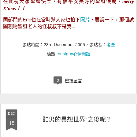
在此祝大家聖誕快樂，有個平安美好的聖誕假期，
merry
！！
X’mas
同部門的Eric也在當時幫大家也拍下
照片
，要說一下，那個試
圖親吻聖誕老人的怪叔叔不是我...
張貼時間：
23rd December 2005
，張貼者：
老查
標籤:
bestguy心情閒話
3
檢視留言
DEC
“酷男的異想世界“之後呢？
18