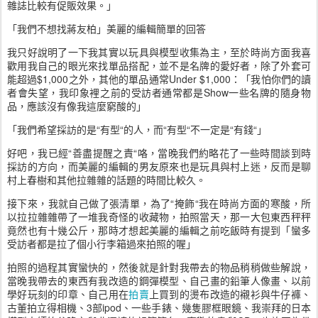
雜誌比較有促販效果。」
「我們不想找蔣友柏」美麗的編輯簡單的回答
我只好說明了一下我其實以玩具與模型收集為主，至於時尚方面我喜
歡用我自己的眼光來找單品搭配，並不是名牌的愛好者，除了外套可
能超過
$1,000
之外，其他的單品通常
Under $1,000
：「我怕你們的讀
者會失望，我印象裡之前的受訪者通常都是
Show
一些名牌的隨身物
品，應該沒有像我這麼窮酸的」
「我們希望採訪的是“有型“的人，而“有型“不一定是“有錢“」
好吧，我已經“善盡提醒之責“咯，當晚我們約略花了一些時間談到時
採訪的方向，而美麗的編輯的男友原來也是玩具與村上迷，反而是聊
村上春樹和其他拉雜雜的話題的時間比較久。
接下來，我就自己做了張清單，為了“掩飾“我在時尚方面的寒酸，所
以拉拉雜雜帶了一堆我奇怪的收藏物，拍照當天，那一大包東西秤秤
竟然也有十幾公斤，那時才想起美麗的編輯之前吃飯時有提到「蠻多
受訪者都是拉了個小行李箱過來拍照的喔」
拍照的過程其實蠻快的，然後就是針對我帶去的物品稍稍做些解說，
當晚我帶去的東西有我改造的鋼彈模型、自己畫的鉛筆人像畫、以前
學好玩刻的印章、自己用在
拍賣
上買到的燙布改造的襯衫與牛仔褲、
古董拍立得相機、
3
部
ipod
、一些手錶、幾隻膠框眼鏡、我崇拜的日本