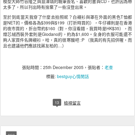
模型大師竹谷隆之與韭澤靖的親筆簽名、喜歡的書與
CD
，也許因為帶
太多了，所以刊出時有捨棄了一些沒登出來。
至於到底當天我穿了什麼去拍照呢？白襯衫與罩在外面的黑色
T
恤都
是
NET
的，價格各為
$399
與
$199
（打折時買的），牛仔褲則是在香港
的夜市買的，折台幣約
$160
（對，你沒看錯，我買時是
HK$35
），而
燈芯絨西裝外套則是
Giodano
的，約為
$1,600
。全身的衣服可能還不
夠人家買件名牌襯衫，哈，真的很寒酸吧
:P
（我真的有先招供喔，而
且也建議他們應該找蔣友柏的
…
）
張貼時間：
25th December 2005
，張貼者：
老查
標籤:
bestguy心情閒話
13
檢視留言