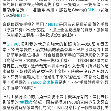
提的是目前跟在身邊的兩隻手機。一隻頗大、一隻極薄，一
隻功能強勁、一隻簡單易用，那就是
Sharp
的
SH903
以及
NEC
的
N512i
。
會選這兩隻手機的原因？
N512i
是因為它是目前最薄的手機
（厚度只有
1.2
公分左右），加上全金屬機身的質感，就像是
一件精緻的工藝品，很有歐式設計的味道。
而
SH 903
吸引我的就是它強大的拍照功能
—320
萬真實畫
素、
2X
光學變焦、品質極高的液晶螢幕。已經可以稱得上是
一部簡單的數位相機，符合我喜歡隨手拍下周遭景物的需要
（附帶一提，它同時也是一隻
3G
手機）。目前
SH 903
國內還
沒有正式代理，遠傳預定
12
月中旬會引入台灣。所以我的是
水貨機，軟體裝的是香港的中文版，缺點是沒有注音輸入
法，只有筆畫輸入法，但是用下來的經驗是，不會比注音難
用。哪裡買的？
Yahoo!
奇摩拍賣
是也。
，在“手機與通訊“的類
別下搜尋
903
即可。
照片上機身金色的六角形圖騰不是手機本身有的，是我去找
到所謂的“
金蒔繪
“貼紙，因為覺得
SH 903
的直線造型象牙白
機身感覺有點像是古代的“笏“，因此刻意找了一個兼具幾何美