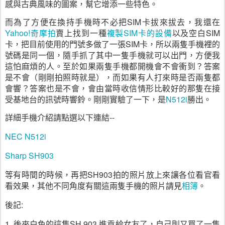
感與古典風味的圖案，幫它增添一些特色。
而為了方便在換持手機時不必把
SIM
卡拔來拔去，我還在
Yahoo!
奇摩拍
賣上找到一種
複製
SIM
卡的設備
以及空白
SIM
卡，把目前使用的門號多做了一張
SIM
卡，所以兩隻手機裡的
號碼是同一個，隨手抓了其中一隻手機就可以出門，方便我
這怕麻煩的人。至於如果兩隻手機都開機會不會衝到？答案
是不會（剛剛拍照時就是），而如果有人打來時是否兩隻都
會響？答案也是不會，會由當時收信情形比較好的那隻在接
受基地台的訊號時響鈴。剛剛實驗了一下，是
N512i
勝出。
詳細手機介紹請點選以下連結--
NEC N512i
Sharp SH903
等有時間的時候，再把SH903拍的照片放上來讓各位看官看
看效果，其他不同角度有關這兩隻手機的照片請見
相簿
。
後記:
1. 後來白色的這隻SH 903 進貢給女友了，自己則又買了一隻