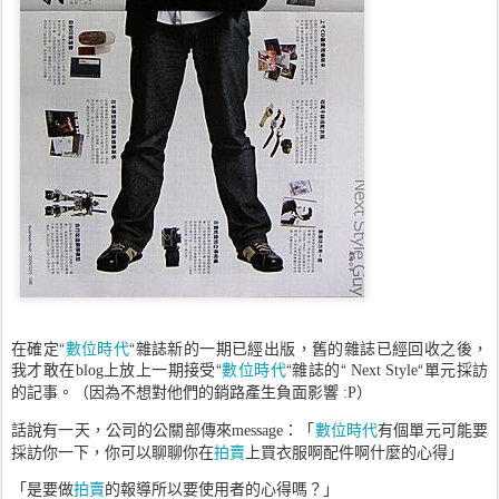
在確定“
數位時代
“雜誌新的一期已經出版，舊的雜誌已經回收之後，
我才敢在
上放上一期接受“
數位時代
“雜誌的“
“單元採訪
blog
Next Style
的記事。（因為不想對他們的銷路產生負面影響
）
:P
話說有一天，公司的公關部傳來
：
「
數位時代
有個單元可能要
message
採訪你一下，你可以聊聊你在
拍賣
上買衣服啊配件啊什麼的心得」
「是要做
拍賣
的報導所以要使用者的心得嗎？」