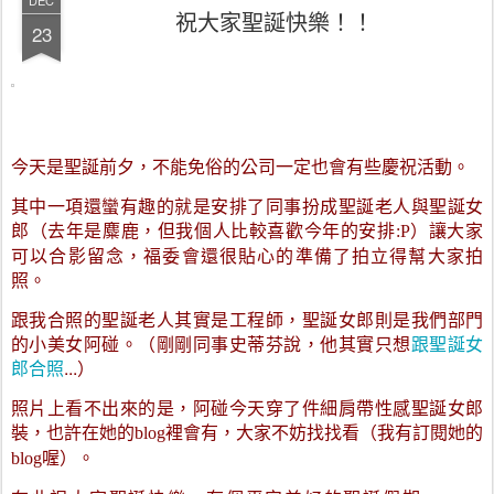
DEC
祝大家聖誕快樂！！
23
今天是聖誕前夕，不能免俗的公司一定也會有些慶祝活動。
其中一項還蠻有趣的就是安排了同事扮成聖誕老人與聖誕女
郎（去年是麋鹿，但我個人比較喜歡今年的安排
）讓大家
:P
可以合影留念，福委會還很貼心的準備了拍立得幫大家拍
照。
跟我合照的聖誕老人其實是工程師，聖誕女郎則是我們部門
的小美女阿碰。（剛剛同事史蒂芬說，他其實只想
跟聖誕女
郎合照
...）
照片上看不出來的是，阿碰今天穿了件細肩帶性感聖誕女郎
裝，也許在她的
裡會有，大家不妨找找看（我有訂閱她的
blog
喔）。
blog