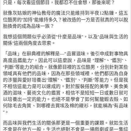
只是，每次看這個節目，我都忍不住會想，那後來呢？
就像灰姑娘的神仙教母的魔法只能維持到半夜
點鐘，這五
12
位酷男的“加持“能維持多久？被改造的一方是否就真的可以脫
胎換骨的成為品味一族？
我想這個問題似乎必須從“什麼是品味“，以及“品味與生活的
關係“這兩個角度去思索。
「品味」在辭典裡的解釋是
品嘗滋味。後引申成對事物具
—“
高度品鑑能力“，因此可以這麼說，品味是
“理解“、“鑑別“、
“判斷“等能力的組合，就像節目裡的五位酷男，分別針對某些
領域具有他們的品味，因為在那些領域裡，他們都因為自身
的涉獵與愛好培養出“理解“、“鑑別“、“判斷“等能力。但是我
不相信這能力是可以速成的。對於服裝搭配的美學、美食美
酒的滋味、藝術文化的鑑賞，相信不是短短一日或數日就可
以培養出一定的能力。也絕不是學會了如何幫龍蝦去殼、如
何除毛去角質、到哪裡去買埃及棉的襯衫，就能稱為“有品味
“。
而品味與我們生活的關係那更是一個重要的課題。就如生活
不會是在他方一般，生活也絕對不會是一場戲劇或是一集綜