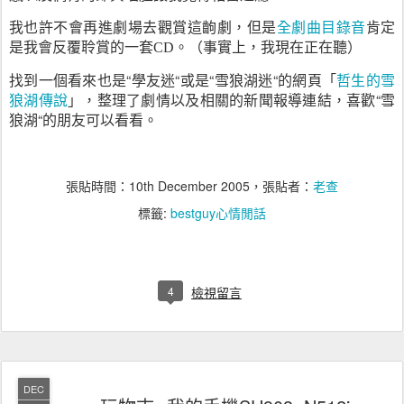
我也許不會再進劇場去觀賞這齣劇，但是
全劇曲目錄音
肯定
是我會反覆聆賞的一套
。（事實上，我現在正在聽）
CD
找到一個看來也是“學友迷“或是“雪狼湖迷“的網頁「
哲生的雪
狼湖傳說
」，整理了劇情以及相關的新聞報導連結，喜歡“雪
狼湖“的朋友可以看看。
張貼時間：
10th December 2005
，張貼者：
老查
標籤:
bestguy心情閒話
4
檢視留言
DEC