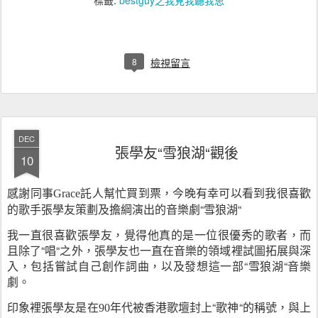
標籤:
bestguy之我見我聽我思
8
檢視留言
DEC
張學友“雪狼湖“觀後
10
感謝同事
託人幫忙買到票，今晚有幸可以看到我很喜歡
Grace
的歌手張學友策劃及擔綱演出的音樂劇“雪狼湖“
我一直很喜歡張學友，覺得他真的是一位很優秀的歌者，而
且除了“唱“之外，張學友也一直在音樂的領域裡試圖拓展與深
入，包括嘗試自己創作詞曲，以及發想這一部“雪狼湖“音樂
劇。
印象裡張學友是在
年代被香港歌壇封上“歌神“的稱號，與上
90