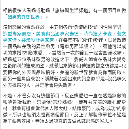
相信很多人看過或聽過「旅遊與生活頻道」有一個節目叫做
「
酷男的異想世界
」。
這個節目的賣點在於，由五個各自“身懷絕技“的同性戀型男
—
造型專家凱恩
、
美食與品酒專家泰德
、
時尚達人卡森
、
藝文
專家傑
、
裝潢設計專家唐
，在每集不同的“任務“裡，試著改造
一個品味差勁的異性戀男（電車男西洋版？），讓他可以成
功的求婚
求職
求愛
。當然每一次的節目一定會圓滿收場，
/
/
…
經過這五位品味型男的改造之下，委託人總會在品味大變身
之後順利的達成願望，感覺起來這節目傳達的觀念彷彿是
只
--
要把你的外表與品味搞好，美麗的新世界就會為你而開啟。
而另一個角度來說，隱藏著沒說出來的訊息似乎是
沒品味又
--
外表邋遢的人，註定常會是失敗者。
不過，不管有沒有這個節目，反正媒體也一直在透過無數的
報導告訴我們，只要像“志玲姊姊“一樣有著完美的臉孔或身
材，就會有機會當代言人賺大錢、結識豪門，成為“成功“的象
徵。所以也無須太怪責這個節目，反正了解製作單位不過是
為了娛樂效果，無須太過認真的去做意識形態的省思。