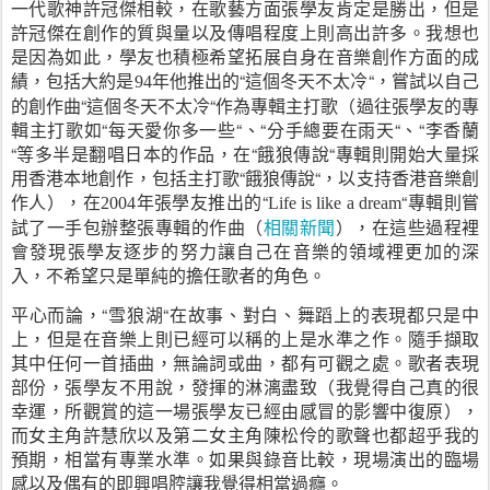
一代歌神許冠傑相較，在歌藝方面張學友肯定是勝出，但是
許冠傑在創作的質與量以及傳唱程度上則高出許多。我想也
是因為如此，學友也積極希望拓展自身在音樂創作方面的成
績，包括大約是
年他推出的“這個冬天不太冷“，嘗試以自己
94
的創作曲“這個冬天不太冷“作為專輯主打歌（過往張學友的專
輯主打歌如“每天愛你多一些“、“分手總要在雨天“、“李香蘭
“等多半是翻唱日本的作品，在“餓狼傳說“專輯則開始大量採
用香港本地創作，包括主打歌“餓狼傳說“，以支持香港音樂創
作人），在
年張學友推出的“
“專輯則嘗
2004
Life is like a dream
試了一手包辦整張專輯的作曲（
相關新聞
），在這些過程裡
會發現張學友逐步的努力讓自己在音樂的領域裡更加的深
入，不希望只是單純的擔任歌者的角色。
平心而論，“雪狼湖“在故事、對白、舞蹈上的表現都只是中
上，但是在音樂上則已經可以稱的上是水準之作。隨手擷取
其中任何一首插曲，無論詞或曲，都有可觀之處。歌者表現
部份，張學友不用說，發揮的淋漓盡致（我覺得自己真的很
幸運，所觀賞的這一場張學友已經由感冒的影響中復原），
而女主角許慧欣以及第二女主角陳松伶的歌聲也都超乎我的
預期，相當有專業水準。如果與錄音比較，現場演出的臨場
感以及偶有的即興唱腔讓我覺得相當過癮。