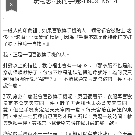
玩物志--我的手機SH903, N512i
3
一般人的印象裡﹐如果喜歡換手機的人﹐通常都會被貼上“奢
侈“、“浪費“、“虛榮“的標籤﹐因為『手機不就是能接能打就好
了嗎？幹嘛一直換。』
我，
正是一個喜歡換手機的人。
針對以上的指控﹐我心裡也會有一句
：『那衣服不也是能
OS
穿能保暖就好了、包包不也是能裝能提能背就好，為何要買
有“時尚流行“跟“名牌“？』，不過我通常只是會微微一笑，不
說什麼。
那到底為什麼我會喜歡換手機呢？原因很簡單，衣服再喜歡
肯定不會天天穿同一件，鞋子再合腳也未必會天天穿同一
雙，但是手機肯定是天天拿同一隻。每天會陪在身邊的東
西，當然一定要讓自己喜歡才是。所以，我隔一段時間，就
會想換手機，尋找當下我希望它陪在我身邊的那一款。
換過的手機就不一一細表了（大概可以寫成連載），今天要