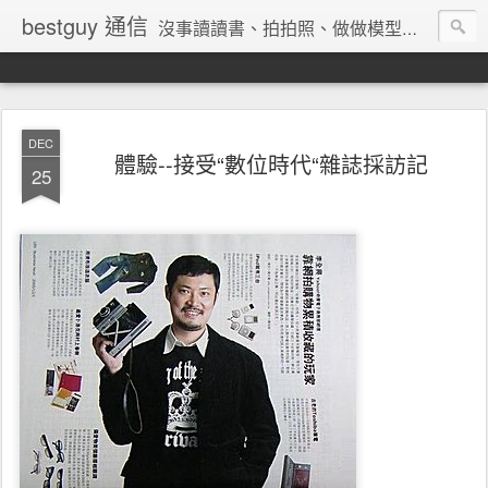
bestguy 通信
沒事讀讀書、拍拍照、做做模型、收集玩具與老相機的網路業老兵
DEC
體驗--接受“數位時代“雜誌採訪記
25