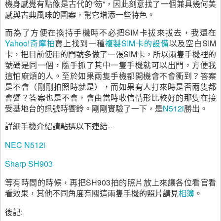
機身感覺有點像是古代的“笏“，因此刻意找了一個兼具幾何美
感與古典風味的圖案，幫它增添一些特色。
而為了方便在換持手機時不必把
SIM
卡拔來拔去，我還在
Yahoo!
奇摩拍
賣上找到一種
複製
SIM
卡的設備
以及空白
SIM
卡，把目前使用的門號多做了一張
SIM
卡，所以兩隻手機裡的
號碼是同一個，隨手抓了其中一隻手機就可以出門，方便我
這怕麻煩的人。至於如果兩隻手機都開機會不會衝到？答案
是不會（剛剛拍照時就是），而如果有人打來時是否兩隻都
會響？答案也是不會，會由當時收信情形比較好的那隻在接
受基地台的訊號時響鈴。剛剛實驗了一下，是
N512i
勝出。
詳細手機介紹請點選以下連結--
NEC N512i
Sharp SH903
等有時間的時候，再把SH903拍的照片放上來讓各位看官看
看效果，其他不同角度有關這兩隻手機的照片請見
相簿
。
後記: