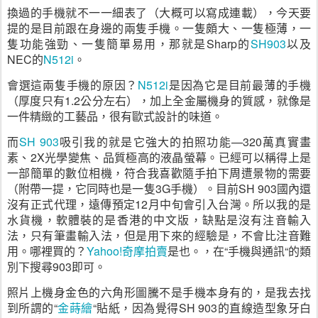
換過的手機就不一一細表了（大概可以寫成連載），今天要
提的是目前跟在身邊的兩隻手機。一隻頗大、一隻極薄，一
隻功能強勁、一隻簡單易用，那就是
Sharp
的
SH903
以及
NEC
的
N512i
。
會選這兩隻手機的原因？
N512i
是因為它是目前最薄的手機
（厚度只有
1.2
公分左右），加上全金屬機身的質感，就像是
一件精緻的工藝品，很有歐式設計的味道。
而
SH 903
吸引我的就是它強大的拍照功能
—320
萬真實畫
素、
2X
光學變焦、品質極高的液晶螢幕。已經可以稱得上是
一部簡單的數位相機，符合我喜歡隨手拍下周遭景物的需要
（附帶一提，它同時也是一隻
3G
手機）。目前
SH 903
國內還
沒有正式代理，遠傳預定
12
月中旬會引入台灣。所以我的是
水貨機，軟體裝的是香港的中文版，缺點是沒有注音輸入
法，只有筆畫輸入法，但是用下來的經驗是，不會比注音難
用。哪裡買的？
Yahoo!
奇摩拍賣
是也。
，在“手機與通訊“的類
別下搜尋
903
即可。
照片上機身金色的六角形圖騰不是手機本身有的，是我去找
到所謂的“
金蒔繪
“貼紙，因為覺得
SH 903
的直線造型象牙白