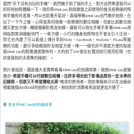
當然“天下沒有白玩的手機“，既然機子到了我的手上，對方自然希望我可以
好好拍拍照體驗一下。很好奇
到底跟我之前使用的幾支經典級的照
Altek Leo
相手機有何差異。所以也趁著天氣好，直接帶著
出門散步拍照。在
Altek Leo
玩了一下午之後，心得是真的很像一款輕便的數位相機，但是比起數位相
機又更加方便
觸碰螢幕對焦及拍攝，讓我可以用左手單手拿著
用
—
Altek Leo
拇指對焦與啟動快門，一來方便，小巧的機身拍照時也不會太引人注目。
而它也內建了可以直接上傳分享到
、
、
、
等服
Flickr
Facebook
Youtube
Picasa
務的功能，要分享給親朋好友相當方便。唯一一個也許不那麼方便的點就
是
的耗電速度蠻快的，大約拍了
張左右電池就已經亮紅燈（也
Altek Leo
240
許是我拍的太密集的緣故）。
照片會說話，還是讓大家實際看看
的拍攝效果。我想
是蠻
Altek Leo
Altek Leo
適合“
希望手機可以代替數位相機，在許多場合拍下影像品質有一定水準的
記錄照，但是又不希望價格太高
“需求的使用者。而如果廠商可以在出廠前
預載幾個Android的拍照小程式，相信對於消費者來說就更加方便了。
看
更多AlteK Leo的拍攝效果