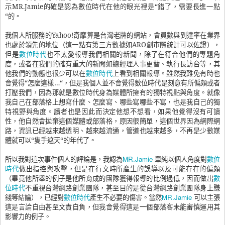
示
MR.Jamie
的確是認為數位時代在他的眼光裡是“錯了，需要長進一點
“的。
我個人所服務的
Yahoo!
奇摩算是台灣老牌的網站，會員數與到達率在業界
也處於領先的地位（這一點有第三方數據如
ARO
創市際統計可以佐證），
數位時代
但是
也不太愛報導我們相關的新聞，除了在符合他們的專題角
度，或者在我們的確有重大的新聞如總經理人事更替、執行長訪台等，其
數位時代
他我們的動態也很少可以在
上看到相關報導。雖然我難免有時也
會覺得“怎麼這樣
…
“，但是我個人並不會覺得數位時代是刻意有所偏頗或者
打壓我們，因為那就是數位時代身為媒體所擁有的獨特視點與角度。就像
我自己在部落格上想寫什麼、怎麼寫、哪些寫哪些不寫，也是我自己的獨
特視野與角度。讀者也是因此而決定他想不想看，如果他覺得沒有可讀
性，他自然會拋棄這個媒體或部落格，原因很簡單，這個世界因為網際網
路，資訊已經越來越透明、越來越流通，管道也越來越多，不再是少數媒
體就可以“隻手遮天“的年代了。
MR.Jamie
數位
所以我對這次事件個人的評論是，我認為
單純以個人角度對
時代
做出指控與攻擊，但是在行文時所產生的誤導以及可能存在的偏頗
數
（畢竟他所舉的例子是他所育成的團隊獲得報導的比例過低，因而做出
位時代
不重視台灣網路創業團隊，甚至目的是從台灣網路創業團隊身上賺
數位時代
MR.Jamie
錢等結論），已經對
產生不必要的傷害。當然
可以主張
這是言論自由甚至文責自負，但我會覺得這是一個部落客未能審慎運用其
影響力的例子。