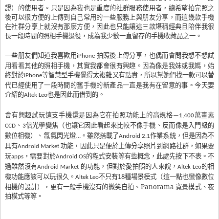
證）的使用者。只是因為我也是重度的社群服務使用者，總希望拍完照之
後可以很方便的上傳到自己常用的一些服務上與朋友分享，而這幾款手機
在社群分享上就沒有那麼方便，因此也只能讓這三款堪稱經典且陪伴我很
長一段時間的照相手機退役，成為我少數一直留存的手機收藏品之一。
一些朋友們知道我喜歡用
拍照後上傳分享，也偶而會問我想不想試
iPhone
用看看其他的照相手機，其實我都會很有興趣。因為像是我妹或我媽，始
終對於
等智慧型手機覺得太複雜又有點貴，所以幫她們找一款可以替
iPhone
代已經使用了一段時間的舊手機的新產品一直是我有在留意的事。今天要
介紹的
也是因此而借到的。
Altek Leo
會有興趣試玩這支手機還是因為它在拍照功能上的高規格
萬畫素
—1,400
、
倍光學變焦（也讓它因此看起來比較不像手機、反而像是入門級的
CCD
3
數位相機）、
氙
氣
閃光燈
。雖然搭載了
作業系統，但是因為不
…
Android 2.1
具有
功能，因此只是便於上傳分享照片到網路社群，如果要
Android Market
玩
，需要對於
的程式安裝等有些概念，此處先按下不表。不
apps
Android OS
過雖然沒有
的功能，但對於愛拍照的人來說，
的相
Android Market
Altek Leo
機功能應該可以玩很久。
不只有18種場景模式（這一點也蠻像數位
Altek Leo
相機的設計），更有一般手機沒有的微笑自拍、Panorama 寬景模式、夜
拍模式等等。