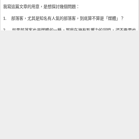
我寫這篇文章的用意，是想探討幾個問題：
1.
部落客，尤其是知名有人氣的部落客，到底算不算是「媒體」？
2.
如果部落客也是媒體的一種，那麼在擁有影響力的同時，須不需要也
同時有審慎運用此力量的自覺？例如避免誤導、查證事實、利益迴避，
以及錯誤發生時的更正義務。
3.
如果需要有上述的自覺與自律，那麼部落客的自律宣言是否有可能由
廣大社群共同來起草、約定俗成？
上述三個問題，我個人都是持正面的答案，我認為部落客的影響力已經等
同甚至超越媒體，我認為部落客在擁有此等權利與權力的同時，必須有相
對的自覺與自律，我期待這樣的自覺與自律能夠由社群共同起草，而不是
只是訴諸法律或道德。
謹以此文希望拋磚引玉，希望更多朋友可以對此議題發表想法。
我唯一不樂見的，就是像電影「威龍闖天關」裡周星馳飾演的宋世傑蹲在
地上搖頭說“哎，官哪～“那樣的畫面，有朝一日被套在部落客身上。講起寫
部落格，一些人就搖頭“哎，部落客啊～
”
，因為如果這樣，那就太辜負部落
格這個可以讓每個人都有一家之言的工具了。