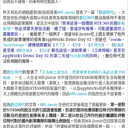
因為若不謹慎，利筆有時也能殺人。
MR.Jamie
數錢時代
昨天知名的網路趨勢
/
創投部落客
發表了一篇「
」，大
數位時代
意是他批評國內長期以科技產業為報導領域的
雜誌報導時不重視
業配
台灣網路創業團隊，並且文中提到「
原來這是一個價值
NT$ 500
的類
新聞
，你必須要先參加活動、繳了錢，那或許有報導，可能還邀請你上
廣播節目
。」，後面舉了一個例子，就是
MR.Jamie
在上週五舉辦了他所
Inside
育成的創業團隊的發表會
appWorks Demo Day #2
，但是在「
、
TechOrange
天下
30
今周刊
動腦
，連傳統媒體如《
》、《
》、《
》、《
》
聯合報
GQ
甚至連《
》、《
》都在談這一波創業潮，《工商時報》甚至在
刊出新聞
appWorks Demo Day #2
的第二天就
的同時
」，數位時代並
沒有相關的報導。
數位時代
而
則發表了「
正告林之晨先生：尊重事實是網路行為必須遵守的
底線
」一文，大意是
MR.Jamie
文中提到的
NT$500
與報導完全沒有關連
性，是參與活動的入場費（事實上，我想連我這種沒有什麼人氣的部落客
大概都不會因為
NT$500
特別寫篇什麼），以及
appWorks
的許多團隊第一
MR.Jamie
次上媒體也許就是數位時代的報導，因此
的指控完全不是事實。
數位時代
MR.Jamie
因為
的文章，
在他的文章後面加了兩篇更新，
第一是對
於
NT$500
的說法也許引起誤會致歉，但是仍堅持他覺得數位時代所舉辦的
活動目的是想在創業者身上賺錢。第二是以他自己所作的統計繼續批評數
位時代對於國內創業團隊的報導比例過低。
而看到
MR.Jamie
在回答某位朋
友對此次事件的評論時，他說「他單純是想要這些媒體長進一點。」，表