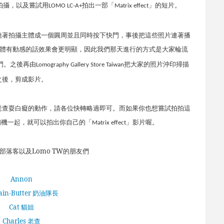
拍攝，以及嘗試用
拍出一部「
」的短片。
LOMO LC-A+
Matrix effect
繞著拍攝主體成一個圓周並且同時按下快門，事後把這些照片連著播
體有動感的話效果會更明顯，因此我們那天進行的方式是大家輪流
門。之後再由
把大家的照片沖印掃描
Lomography Gallery Store Taiwan
之後，剪成影片。
老查耍白癡的動作，請各位快轉略過即可。而如果你也想嘗試拍拍這
相機一起，就可以拍出你自己的「
」影片喔。
Matrix effect
部落客以及Lomo TW的朋友們
Annon
ain-Butter 奶油隊長
Cat 貓姐
Charles 老查