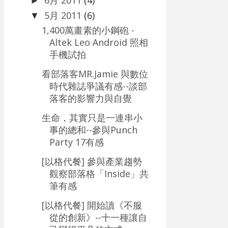
6月 2011
(4)
►
5月 2011
(6)
▼
1,400萬畫素的小鋼砲 -
Altek Leo Android 照相
手機試拍
看部落客MR.Jamie 與數位
時代雜誌爭議有感--談部
落客的影響力與自覺
生命，其實只是一連串小
事的總和--參與Punch
Party 17有感
[以格代餐] 參與產業趨勢
觀察部落格「Inside」共
筆有感
[以格代餐] 開始讀《不服
從的創新》--十一種讓自