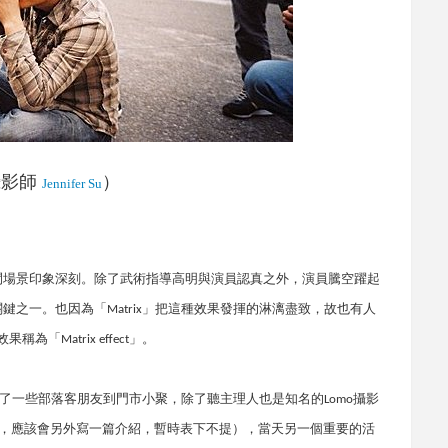
攝影師
）
Jennifer Su
鬥場景印象深刻。除了武術指導高明與演員認真之外，演員騰空躍起
關鍵之一。也因為「
」把這種效果發揮的淋漓盡致，故也有人
Matrix
效果稱為「
」。
Matrix effect
了一些部落客朋友到門市小聚，除了聽主理人也是知名的
攝影
Lomo
，應該會另外寫一篇介紹，暫時表下不提），當天另一個重要的活