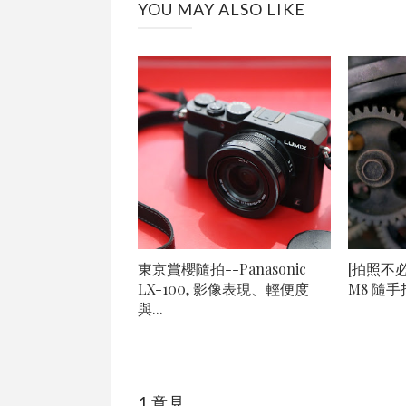
YOU MAY ALSO LIKE
東京賞櫻隨拍--Panasonic
[拍照不必
LX-100, 影像表現、輕便度
M8 隨
與...
1 意見