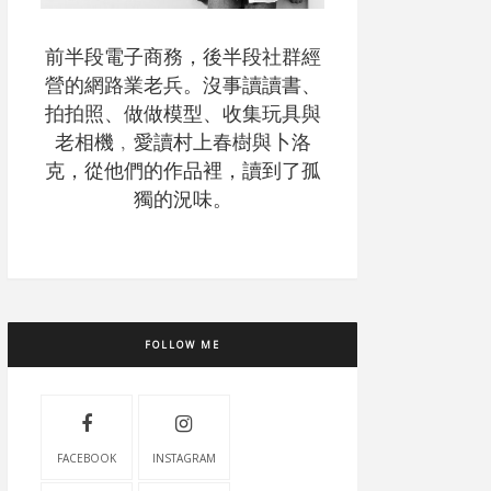
前半段電子商務，後半段社群經
營的網路業老兵。沒事讀讀書、
拍拍照、做做模型、收集玩具與
老相機﹐愛讀村上春樹與卜洛
克，從他們的作品裡，讀到了孤
獨的況味。
FOLLOW ME
FACEBOOK
INSTAGRAM