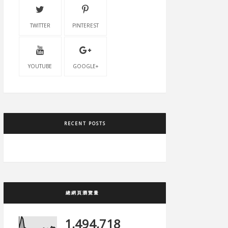
TWITTER
PINTEREST
YOUTUBE
GOOGLE+
RECENT POSTS
總網頁瀏覽量
1,494,718