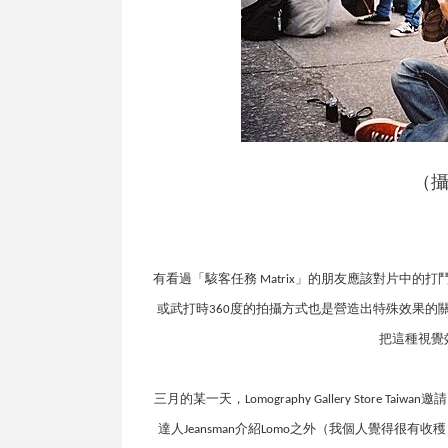
（
有看過「駭客任務
」的朋友應該對片中的打
Matrix
或武打時
度的拍攝方式也是營造出特殊效果的
360
把這種視覺
三月的某一天，
邀請
Lomography Gallery Store Taiwan
達人
介紹
之外（我個人覺得很有收穫
Jeansman
Lomo