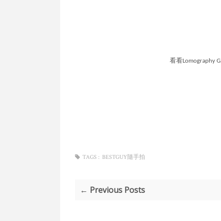
看看
Lomography Ga
TAGS :
BESTGUY隨手拍
← Previous Posts