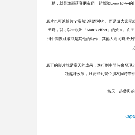
動，就是邀部落客朋友們一起體驗
的
Lomo LC-A+
底片也可以拍片？當然沒那麼神奇。而是讓大家圍
出時，就可以呈現出「
」的效果。而主
Matrix effect
到中間做跳躍或是其他的動作，其他人則同時按快
底下的影片就是當天的成果，進行到中間時會發現
種趣味效果，只要找到幾位朋友同時帶
當天一起參與的
Capt