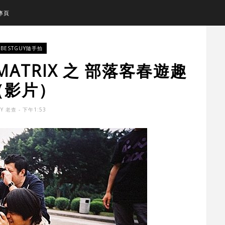
專頁
BESTGUY隨手拍
MATRIX 之 部落客春遊趣
（影片）
BY
老查
- 下午1:53