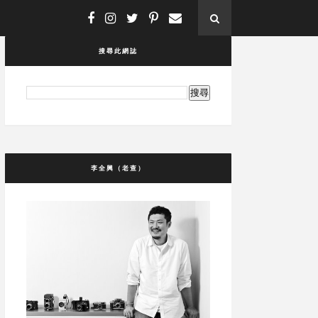
搜尋此網誌
李全興（老查）