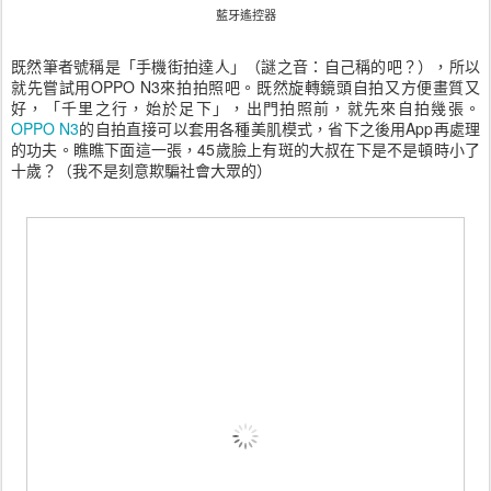
藍牙遙控器
既然筆者號稱是「手機街拍達人」（謎之音：自己稱的吧？），所以
就先嘗試用OPPO N3來拍拍照吧。既然旋轉鏡頭自拍又方便畫質又
好，「千里之行，始於足下」，出門拍照前，就先來自拍幾張。
OPPO N3
的自拍直接可以套用各種美肌模式，省下之後用App再處理
的功夫。瞧瞧下面這一張，45歲臉上有斑的大叔在下是不是頓時小了
十歲？（我不是刻意欺騙社會大眾的）