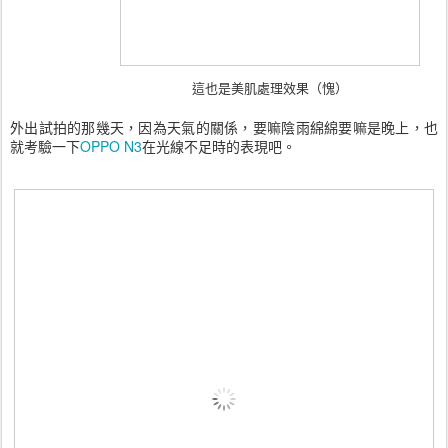
這也是美肌處理效果（愧）
外出試拍的那幾天，因為天氣的關係，要嘛陰雨綿綿要嘛是晚上，也
就考驗一下
OPPO N3
在光線不足時的表現吧。