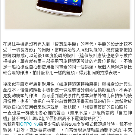
在過往手機還沒有進入到「智慧型手機」的年代，手機的設計比較不
受「一塊長方形」的侷限，當時開始導入照相功能的手機有些會把拍
照鏡頭做成可以前後180度旋轉的設計（這個設計應該也是參考數位
相機的，筆者就有兩三部採用可旋轉鏡頭設計的老數位相機），不論
是一般拍攝或自拍都使用相同畫素的同一個鏡頭。我個人覺得這是比
較合理的作法，拍什麼都用一樣的鏡頭，得到相同的拍攝表現。
後來似乎廠商考慮到耐用性（如旋轉鏡頭轉軸磨損）與機身設計與生
產成本，慢慢的照相手機都統一做成前後分別兩個攝影鏡頭，不再多
見旋轉鏡頭的作法。而考慮到感光原件的成本與拍外物比自拍多的使
用情境，也多半會把自拍用的前置鏡頭用畫素較低的組件。當然對於
喜歡自拍的使用者來說這就是一種缺憾，「想要畫質好的自拍照片」
一直也是一群使用者心裡的聲音（如果不是，那麼所謂的「自拍神
機」就不會因此崛起甚至價格居高不下還頻頻缺貨了）
當我看到
OPPO N3
採用少見的前後206度旋轉式鏡頭設計時，我不禁
微笑「對呀，就是要這樣嘛」，而當發現連旋轉鏡頭都不是靠”手來