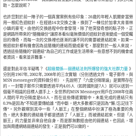
助。怎麼說呢？
也許您對於前一陣子的一個真實案例有些印象
：
26
歲的年輕人凱爾麥當勞
用一根紅色迴紋針，在經過
14
次交換之後，換到了一棟位於加拿大肯普林
小鎮的豪宅。由他的交換過程中你會發現，除了他突發奇想的點子外，正
是網路所帶來的“隨機緣份“讓原本看似毫無價值的迴紋針逐漸變成一個受矚
目的傳奇，而每一次的交換裡也逐漸的讓不同的需要被連結起來。如果一
根迴紋針都有機會因為這隨機的連結而變成豪宅，那麼對於一般人來說，
透過這些隨機的“弱連結“為自己的工作或是生活帶來一些意想不到的機會或
者資訊，看來並非難事。
超級關係
—
弱連結法則所爆發的強大社群力量
還是對此半信半疑嗎？《
》
分別用
1967
年
, 2002
年
, 2008
年的三次實驗（分別透過文件、電子郵件，與
MSN messenger
的資料做分析），先說明了「六度分隔理論」是實際存在
的，一封電子郵件只需要透過平均
4.05
人（如跨國則是
7
人）就可以送到一
個毫不相識的目標人選手上，全世界的
MSN Messneger
用戶在
2008
年任兩
人間的平均分隔度是
6.6
人。而在這些傳遞實驗中，未能完成的連結只有
0.3%
是因為“不知道要傳給誰 “而中斷，絕大多數都只是因為“懶
/
忘記往下
傳“。另外觀察到其中一些「人脈王」在整個網絡中扮演了極為重要的角
色，絕大多數的連結幾乎都是透過了「人脈王」而被連結起來。但是「人
脈王」的力量並非來自他自身，而是那無數經由他的弱連結。也因此，增
加與周遭網絡弱連結的發生，正是我們可以做的。