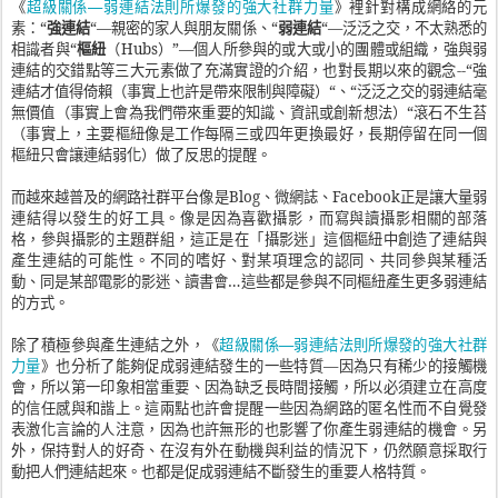
超級關係
—
弱連結法則所爆發的強大社群力量
《
》裡針對構成網絡的元
素：“
強連結
“
—
親密的家人與朋友關係、“
弱連結
“
—
泛泛之交，不太熟悉的
相識者與“
樞紐
（
Hubs
）
”—
個人所參與的或大或小的團體或組織，強與弱
連結的交錯點等三大元素做了充滿實證的介紹，也對長期以來的觀念
--
“強
連結才值得倚賴（事實上也許是帶來限制與障礙）“、“泛泛之交的弱連結毫
無價值（事實上會為我們帶來重要的知識、資訊或創新想法）“滾石不生苔
（事實上，主要樞紐像是工作每隔三或四年更換最好，長期停留在同一個
樞紐只會讓連結弱化）做了反思的提醒。
而越來越普及的網路社群平台像是
Blog
、微網誌、
Facebook
正是讓大量弱
連結得以發生的好工具。像是因為喜歡攝影，而寫與讀攝影相關的部落
格，參與攝影的主題群組，這正是在「攝影迷」這個樞紐中創造了連結與
產生連結的可能性。不同的嗜好、對某項理念的認同、共同參與某種活
動、同是某部電影的影迷、讀書會
…
這些都是參與不同樞紐產生更多弱連結
的方式。
超級關係
—
弱連結法則所爆發的強大社群
除了積極參與產生連結之外，《
力量
》也分析了能夠促成弱連結發生的一些特質
—
因為只有稀少的接觸機
會，所以第一印象相當重要、因為缺乏長時間接觸，所以必須建立在高度
的信任感與和諧上。這兩點也許會提醒一些因為網路的匿名性而不自覺發
表激化言論的人注意，因為也許無形的也影響了你產生弱連結的機會。另
外，保持對人的好奇、在沒有外在動機與利益的情況下，仍然願意採取行
動把人們連結起來。也都是促成弱連結不斷發生的重要人格特質。