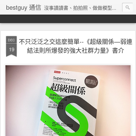
bestguy 通信
沒事讀讀書、拍拍照、做做模型、收集玩具與老相機的網路業老兵
不只泛泛之交這麼簡單--《超級關係—弱連
DEC
19
結法則所爆發的強大社群力量》書介