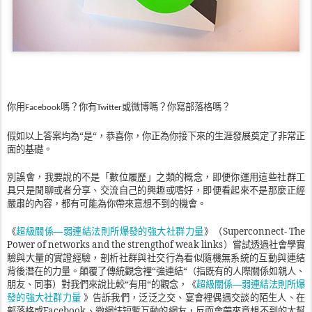
你用
嗎？你有
或微博嗎？你寫部落格嗎？
Facebook
Twitter
假如以上答案均為“是“，恭喜你，你正為你接下來的生涯發展奠定了非常正
面的基礎。
別誤會，我要說的不是「數位履歷」之類的概念，即便你運用這些社群工
具只是閒聊或者分享、交流自己的興趣或嗜好，即便看起來不是那麼正經
嚴肅的內容，都有可能為你帶來意想不到的機會。
超級關係
—
弱連結法則所爆發的強大社群力量
《
》（
Superconnect- The
Power of networks and the strengthof weak links
）嘗試透過社會學實
驗與大量的實證經驗，剖析社群與社交行為看似隨機無系統的互動與連結
背後潛在的力量。顛覆了傳統觀念裡“強連結“（指既有的人際關係如親人、
超級關係
—
弱連結法則所爆
朋友、同事）對我們來說比較“有用“的觀念，《
發的強大社群力量
》告訴我們，泛泛之交、宴會裡偶遇交談的陌生人、在
部落格或
Facebook
、微網誌短暫互動的網友，反而會帶來意想不到的大幫