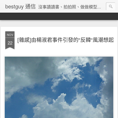
bestguy 通信
沒事讀讀書、拍拍照、做做模型、收集玩具與老相機的網路業老兵
NOV
[雜感]由楊淑君事件引發的“反韓“風潮想起
22