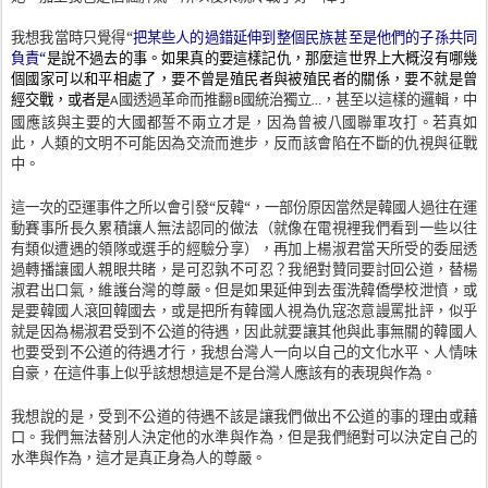
我想我當時只覺得“
把某些人的過錯延伸到整個民族甚至是他們的子孫共同
負責“
是說不過去的事。如果真的要這樣記仇，那麼這世界上大概沒有哪幾
個國家可以和平相處了，要不曾是殖民者與被殖民者的關係，要不就是曾
經交戰，或者是
國透過革命而推翻
國統治獨立
，甚至以這樣的邏輯，中
A
B
…
國應該與主要的大國都誓不兩立才是，因為曾被八國聯軍攻打。若真如
此，人類的文明不可能因為交流而進步，反而該會陷在不斷的仇視與征戰
中。
這一次的亞運事件之所以會引發“反韓“，一部份原因當然是韓國人過往在運
動賽事所長久累積讓人無法認同的做法（就像在電視裡我們看到一些以往
有類似遭遇的領隊或選手的經驗分享），再加上楊淑君當天所受的委屈透
過轉播讓國人親眼共睹，是可忍孰不可忍？我絕對贊同要討回公道，替楊
淑君出口氣，維護台灣的尊嚴。但是如果延伸到去蛋洗韓僑學校泄憤，或
是要韓國人滾回韓國去，或是把所有韓國人視為仇寇恣意謾罵批評，似乎
就是因為楊淑君受到不公道的待遇，因此就要讓其他與此事無關的韓國人
也要受到不公道的待遇才行，我想台灣人一向以自己的文化水平、人情味
自豪，在這件事上似乎該想想這是不是台灣人應該有的表現與作為。
我想說的是，受到不公道的待遇不該是讓我們做出不公道的事的理由或藉
口。我們無法替別人決定他的水準與作為，但是我們絕對可以決定自己的
水準與作為，這才是真正身為人的尊嚴。