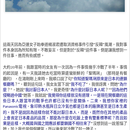
這兩天因為亞運女子跆拳道楊淑君遭取消資格事件引發“反韓“風潮，我對事
件本身因為所知有限，不敢妄言，但是對於“反韓“這件事，倒是讓我想到一
件往事，進而有些感想。
大約
年前，我跟當時的女友有一次因為一件事情幾乎冷戰了半年。事情
20
的起因是，有一天我請她去吃當時算還蠻新鮮的「聖瑪琍」（那時是有餐
廳的），在湯剛剛上來時，我順口說了句
“
你知道聖瑪琍原來是日本的連鎖
餐廳嗎
？“，聽到這句話，我女友當下說“
我不吃了
“，我很訝異，問她“
為什
麼
？“，她說“
我討厭日本人
“，我更奇怪“
為什麼討厭日本人呢
？““
因為他們
侵略過中國
“她答，我就說“
我覺得你這樣很沒有道理，一是現在開餐廳的這
些日本人跟當年的戰爭也許都已沒有什麼關係。二來，我想你家裡的
電視、象印熱水瓶與日立冷氣也都是日本的廠牌甚至是日本生產
Panasonic
的。我不是說因為這樣你就不能討厭日本人，而是，既然你在其他的產品
上會肯定日本產品的品質，那麼為什麼在吃飯上會有雙重標準呢
？而且如
果是這樣，大概國與國之間應該都要鎖國不相往來了
“沒想到這一說惹惱了
她，加上我也是個倔脾氣，所以後來就冷戰了好一陣子。