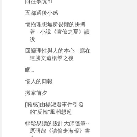
向往事說hi
五都選後小感
懷抱理想無所畏懼的拼搏
著 - 小說《官僚之夏》讀
後
回歸理性與人的本心 - 寫在
連勝文遭槍擊之後
睏...
惱人的簡報
搬家前夕
[雜感]由楊淑君事件引發
的“反韓“風潮想起
輕鬆易讀的設計大師隨筆--
原研哉《請偷走海報》書