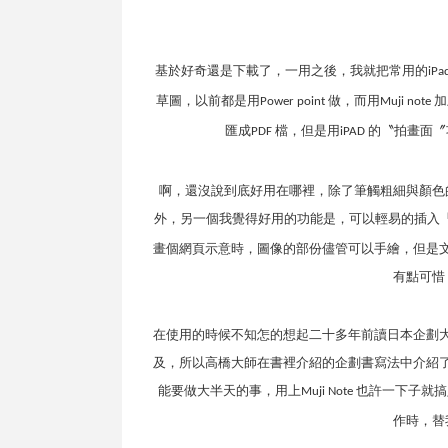
基於好奇還是下載了，一用之後，我就把常用的
iPa
草圖，以前都是用
做，而用
加
Power point
Muji note
匯成
檔，但是用
的〝拍畫面〞
PDF
iPAD
啊，還沒說到底好用在哪裡，除了筆觸粗細與顏色
外，另一個我覺得好用的功能是，可以輕易的插入
畫個網頁示意時，圖像的部份儘管可以手繪，但是
有點可惜
在使用的時候不知怎的想起二十多年前讀日本企劃
及，所以高橋大師在書裡介紹的企劃書寫法中介紹
能要做大半天的事，用上
也許一下子就搞
Muji Note
作時，替