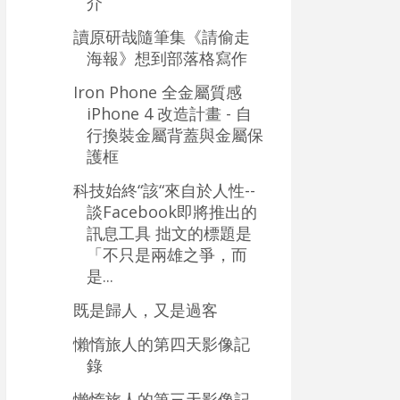
介
讀原研哉隨筆集《請偷走
海報》想到部落格寫作
Iron Phone 全金屬質感
iPhone 4 改造計畫 - 自
行換裝金屬背蓋與金屬保
護框
科技始終“該“來自於人性--
談Facebook即將推出的
訊息工具 拙文的標題是
「不只是兩雄之爭，而
是...
既是歸人，又是過客
懶惰旅人的第四天影像記
錄
懶惰旅人的第三天影像記