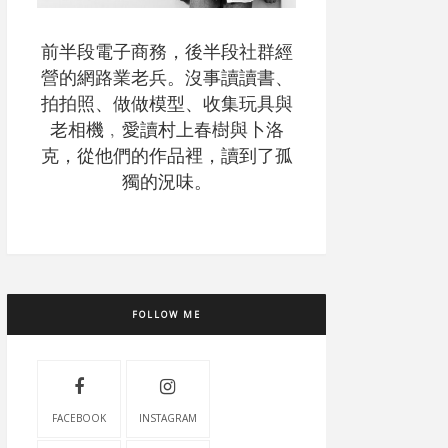
前半段電子商務，後半段社群經
營的網路業老兵。沒事讀讀書、
拍拍照、做做模型、收集玩具與
老相機﹐愛讀村上春樹與卜洛
克，從他們的作品裡，讀到了孤
獨的況味。
FOLLOW ME
FACEBOOK
INSTAGRAM