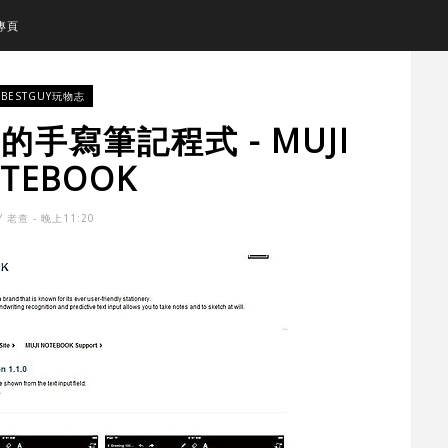
專頁
BESTGUY玩物志
好用的手寫筆記程式 - MUJI
TEBOOK
Y
老查
- 晚上11:20