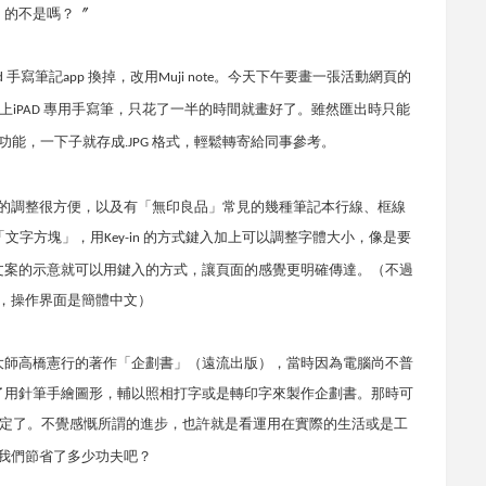
的不是嗎？〞
手寫筆記
換掉，改用
。今天下午要畫一張活動網頁的
d
app
Muji note
上
專用手寫筆，只花了一半的時間就畫好了。雖然匯出時只能
iPAD
功能，一下子就存成
格式，輕鬆轉寄給同事參考。
.JPG
的調整很方便，以及有「無印良品」常見的幾種筆記本行線、框線
「文字方塊」，用
的方式鍵入加上可以調整字體大小，像是要
Key-in
文案的示意就可以用鍵入的方式，讓頁面的感覺更明確傳達。（不過
，操作界面是簡體中文）
大師高橋憲行的著作「企劃書」（遠流出版），當時因為電腦尚不普
了用針筆手繪圖形，輔以照相打字或是轉印字來製作企劃書。那時可
定了。不覺感慨所謂的進步，也許就是看運用在實際的生活或是工
我們節省了多少功夫吧？