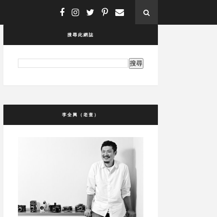
搜尋此網誌
李全興（老查）