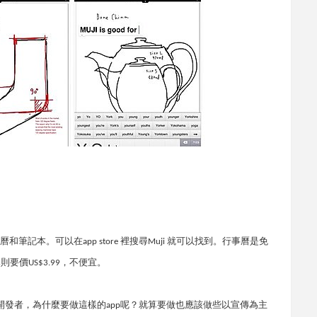
曆和筆記本。可以
在
裡搜尋
就可以找到。行事曆是免
app store
Muji
本則要價
，不便宜。
US$3.99
開發者，為什麼要做這樣的
呢？就算要做也應該做些以宣傳為主
app