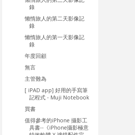
錄
懶惰旅人的第二天影像記
錄
懶惰旅人的第一天影像記
錄
年度回顧
無言
主管難為
[ iPAD app] 好用的手寫筆
記程式 - Muji Notebook
買書
值得參考的iPhone 攝影工
具書--《iPhone攝影極意
特效軟體 X 濾鏡配件完