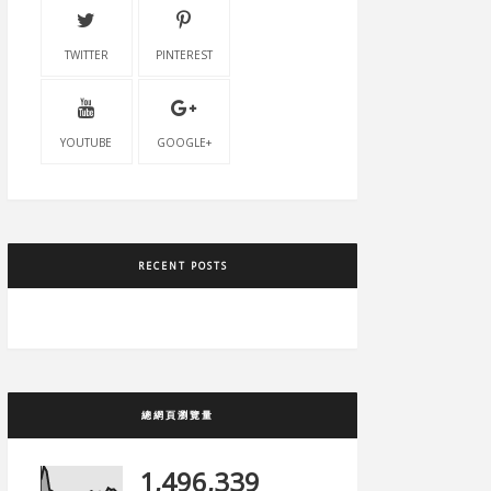
TWITTER
PINTEREST
YOUTUBE
GOOGLE+
RECENT POSTS
總網頁瀏覽量
1,496,339