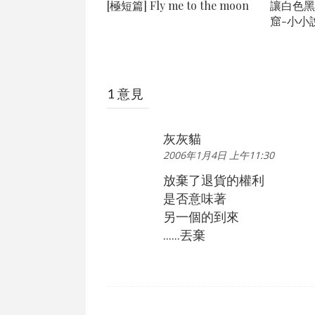
[極短篇] Fly me to the moon
讓白色黑
窟-小小
1 意見
灰灰貓
2006年1月4日 上午11:30
放棄了退貨的權利
是否意味著
另一個的到來
......丟棄