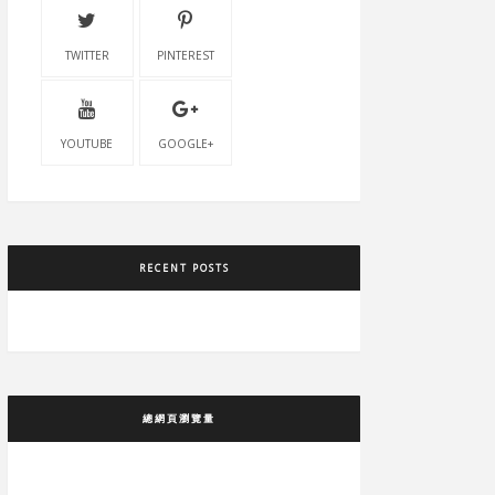
TWITTER
PINTEREST
YOUTUBE
GOOGLE+
RECENT POSTS
總網頁瀏覽量