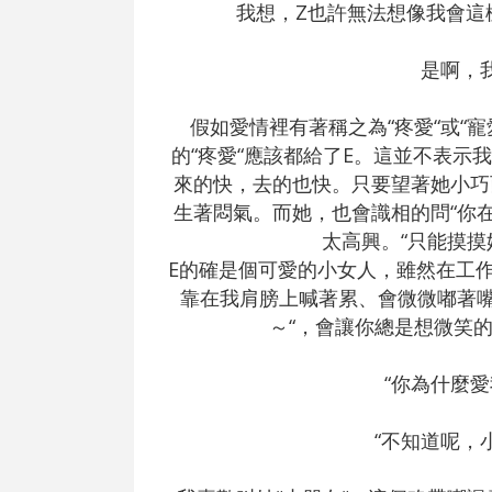
我想，Z也許無法想像我會這
是啊，
假如愛情裡有著稱之為“疼愛“或“
的“疼愛“應該都給了E。這並不表示
來的快，去的也快。只要望著她小巧
生著悶氣。而她，也會識相的問“你在
太高興。“只能摸摸
E的確是個可愛的小女人，雖然在工
靠在我肩膀上喊著累、會微微嘟著嘴
～“，會讓你總是想微笑
“你為什麼
“不知道呢，