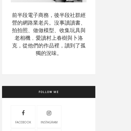
前半段電子商務，後半段社群經
營的網路業老兵。沒事讀讀書、
拍拍照、做做模型、收集玩具與
老相機﹐愛讀村上春樹與卜洛
克，從他們的作品裡，讀到了孤
獨的況味。
FOLLOW ME
FACEBOOK
INSTAGRAM