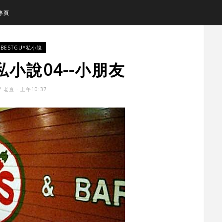
專頁
BESTGUY私小說
Y私小說04--小朋友
Y
老查
- 上午10:37