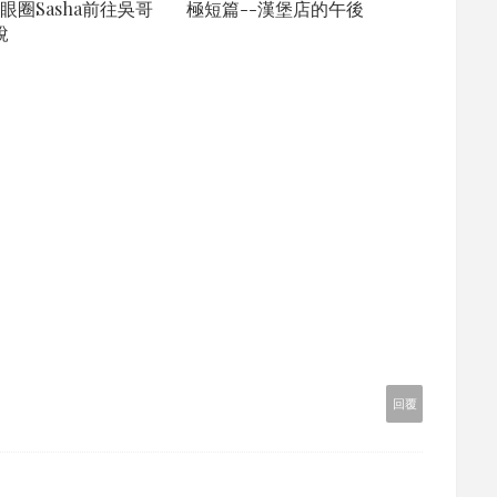
眼圈Sasha前往吳哥
極短篇--漢堡店的午後
說
回覆