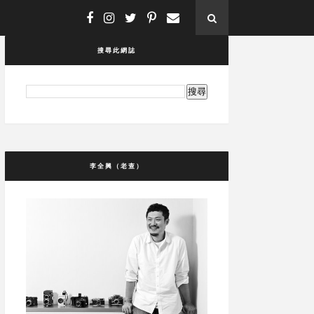
搜尋此網誌
李全興（老查）