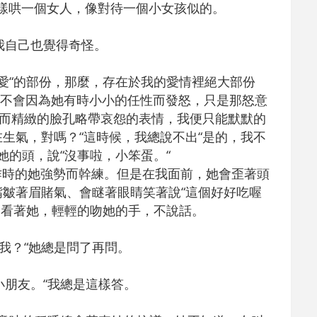
樣哄一個女人，像對待一個小女孩似的。
我自己也覺得奇怪。
寵愛“的部份，那麼，存在於我的愛情裡絕大部份
我不會因為她有時小小的任性而發怒，只是那怒意
而精緻的臉孔略帶哀怨的表情，我便只能默默的
生氣，對嗎？“這時候，我總說不出“是的，我不
她的頭，說“沒事啦，小笨蛋。“
作時的她強勢而幹練。但是在我面前，她會歪著頭
皺著眉賭氣、會瞇著眼睛笑著說“這個好好吃喔
的看著她，輕輕的吻她的手，不說話。
愛我？“她總是問了再問。
小朋友。“我總是這樣答。