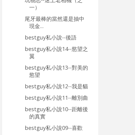
玩物志--迷上老相機（之
一）
尾牙最棒的當然還是抽中
現金...
bestguy私小說--後語
bestguy私小說14--慾望之
翼
bestguy私小說13--對美的
慾望
bestguy私小說12--我是貓
bestguy私小說11--離別曲
bestguy私小說10--距離後
的真實
bestguy私小說09--喜歡