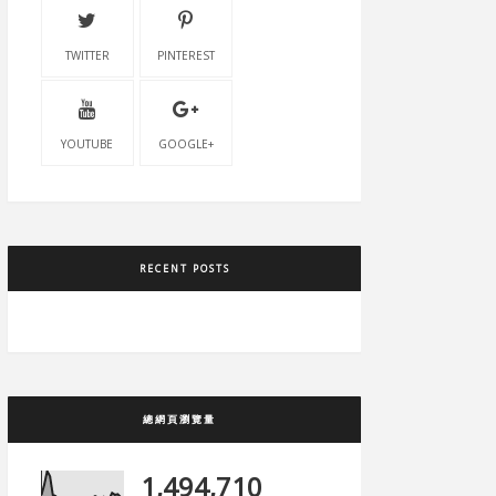
TWITTER
PINTEREST
YOUTUBE
GOOGLE+
RECENT POSTS
總網頁瀏覽量
1,494,710