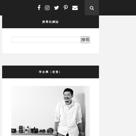
搜尋此網誌
李全興（老查）