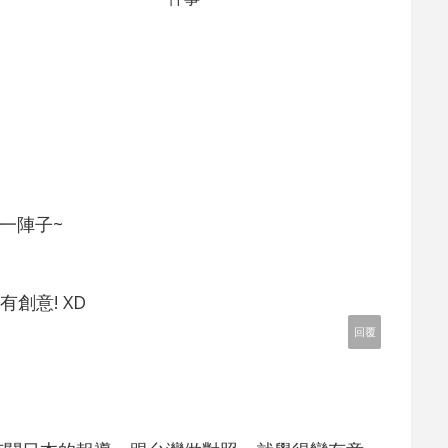
了一陣子~
創意! XD
回覆