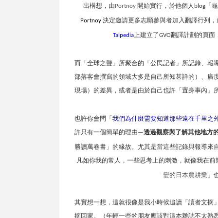
出構想，由
開始實行，於他個人
「
龜
Portnoy
blog
決定邀請更多志願參與者加入翻譯行列，
Portnoy
上建立了
翻譯計劃的頁面
Taipedia
GVO
而「全球之聲」所聚合的「公民記者」所記錄、報
部落客會撰寫的領域大多是自己所知甚詳的）、廣
現場）的差異，或者是由於自己也許「置身事內」
也許你會問「
我們為什麼需要知道那些遠在千里之
許只有一個簡單的理由
透過觀察與了解其他地方
—
勝讀萬卷書」的緣故。尤其是當這些記錄與報導來
凡如你我的常人，一些思考上的刺激，就像我在前
變的日本農耕業
」
其實想一想，這就很像是我小時候追讀「讀者文摘
摘回家。（年輕一些的朋友應該對這本雜誌不太熟