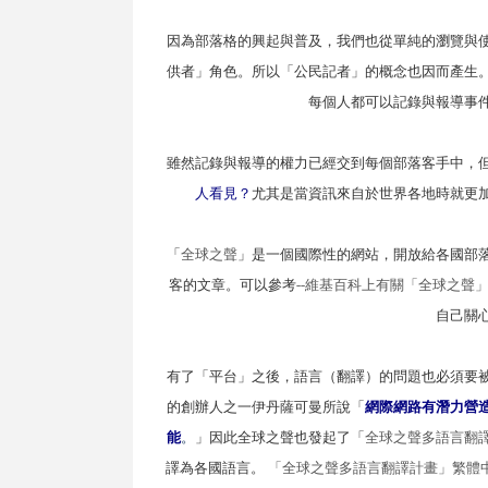
因為部落格的興起與普及，我們也從單純的瀏覽與
供者」角色。所以「公民記者」的概念也因而產生
每個人都可以記錄與報導事
雖然記錄與報導的權力已經交到每個部落客手中，
人看見？
尤其是當資訊來自於世界各地時就更
「
全球之聲
」是一個國際性的網站，開放給各國部
客的文章。可以參考
--
維基百科上有關「全球之聲
自己關
有了「平台」之後，語言（翻譯）的問題也必須要
的創辦人之一伊丹薩可曼所說「
網際網路有潛力營
能
。
」
因此全球之聲也發起了「
全球之聲多語言翻
譯為各國語言。
「全球之聲多語言翻譯計畫」繁體