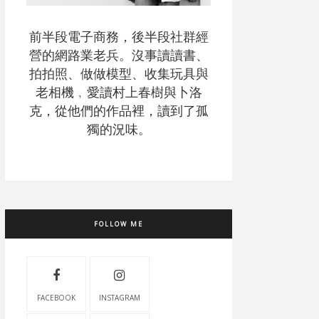
前半段電子商務，後半段社群經
營的網路業老兵。沒事讀讀書、
拍拍照、做做模型、收集玩具與
老相機﹐愛讀村上春樹與卜洛
克，從他們的作品裡，讀到了孤
獨的況味。
FOLLOW ME
FACEBOOK
INSTAGRAM