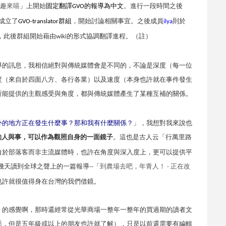
趣來嘻
」上開始
固定翻譯
的報導為中文
。進行一段時間之後
GVO
成立了
群組
，開始討論相關事宜。之後成員
則於
GVO-translator
ilya
，此後群組開始藉由
的形式協調翻譯進程。（註）
wiki
導的訊息，我相信絕對與傳統媒體會是不同的，不論是深度（每一位
度（來自於四面八方、各行各業）以及速度（本身也許就在事件發生
所能提供的主觀感受與角度，都與傳統媒體產生了某種互補的關係。
外的地方正在發生什麼事？那和我有什麼關係？
」，我想對我來說也
的人與事，可以作為觀照自身的一面鏡子
。這也是古人云「行萬里路
自於部落客而非主流媒體時，也許在角度與深入度上，更可以提供平
幾天讀到全球之聲上的一篇報導
「
到農場去吧，年青人！
正在改
--
-
也許就很值得身在台灣的我們借鏡。
」的感覺啊，那時還經常從光華商場一整年一整年的買過期的讀者文
悉，但是五年級或以上的朋友也許就了解），只是以前還需要有編輯