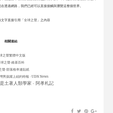
現在透過網路，我們已經可以直接接觸與瀏覽這整個世界。
份文字直接引用「
全球之聲
」之內容
相關連結
球之聲繁體中文版
全球之聲
-
維基百科
之聲-部落格串連貼紙
灣男孩躍上紐約時報
- UDN News
是土著人類學家 - 阿孝札記