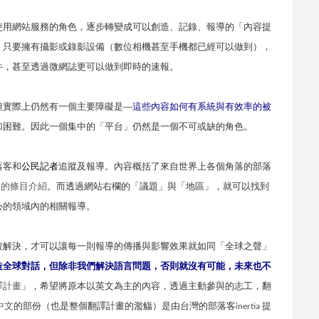
使用網站服務的角色，逐步轉變成可以創造、記錄、報導的「內容提
。只要擁有攝影或錄影設備（數位相機甚至手機都已經可以做到），
件，甚至透過微網誌更可以做到即時的速報。
但實際上仍然有一個主要障礙是
—
這些內容如何有系統與有效率的被
加困難。因此一個集中的「平台」仍然是一個不可或缺的角色。
落客和
公民記者
追蹤及報導。內容概括了來自世界上各個角落的部落
」的條目介紹
。而透過網站右欄的「議題」與「地區」，就可以找到
心的領域內的相關報導。
被解決，才可以讓每一則報導的傳播與影響效果就如同「全球之聲」
造全球對話，但除非我們解決語言問題，否則就沒有可能，未來也不
譯計畫
」，希望將原本以英文為主的內容，透過主動參與的志工，翻
中文
的部份（也是整個翻譯計畫的濫觴）是由
台灣的部落客
提
inertia