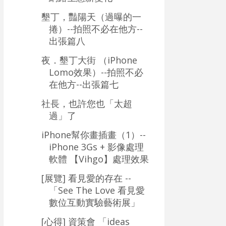
墾丁，豔陽天（過曝的一
捲）--拍照不必在他方--
出張篇八
夜．墾丁大街 （iPhone
Lomo效果）--拍照不必
在他方--出張篇七
社長，也許您也「太超
過」了
iPhone幫你畫插畫（1）--
iPhone 3Gs + 影像處理
軟體 【Vihgo】處理效果
[展覽] 看見愛的存在 --
「See The Love 看見愛
數位互動實驗藝術展」
[心得] 資策會 「ideas