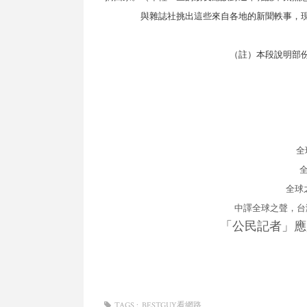
與雜誌社挑出這些來自各地的新聞軼事，
（註）本段說明部
全
全球
中譯全球之聲，台
「公民記者」應
TAGS :
BESTGUY看網路