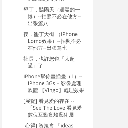
墾丁，豔陽天（過曝的一
捲）--拍照不必在他方--
出張篇八
夜．墾丁大街 （iPhone
Lomo效果）--拍照不必
在他方--出張篇七
社長，也許您也「太超
過」了
iPhone幫你畫插畫（1）--
iPhone 3Gs + 影像處理
軟體 【Vihgo】處理效果
[展覽] 看見愛的存在 --
「See The Love 看見愛
數位互動實驗藝術展」
[心得] 資策會 「ideas