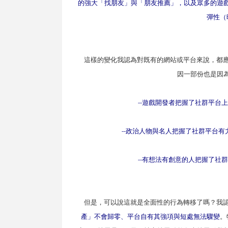
的強大「找朋友」與「朋友推薦」，以及眾多的遊
彈性（
這樣的變化我認為對既有的網站或平台來說，都應
因一部份也是因
--
遊戲開發者把握了社群平台上
--
政治人物與名人把握了社群平台有
--
有想法有創意的人把握了社群
但是，可以說這就是全面性的行為轉移了嗎？我認
產」不會歸零、平台自有其強項與短處無法驟變
。