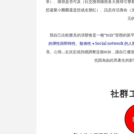
享）、搜尋是否可及（社交搜尋雖然各大搜尋引擎
想凝聚小圈圈還是想成名變紅）、訊息存活壽命（
元
我自己比較樂見的演變會是一種“
mix
“形態的新
的彈性與即時性、散佈性
＋
Social network
的人
長、心情
…
去決定或持續調整這個
mix
，讓自己優
也因為如此而產生的影