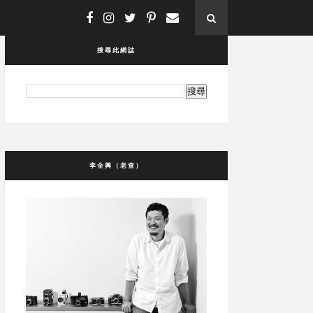
搜尋此網誌
李全興（老查）