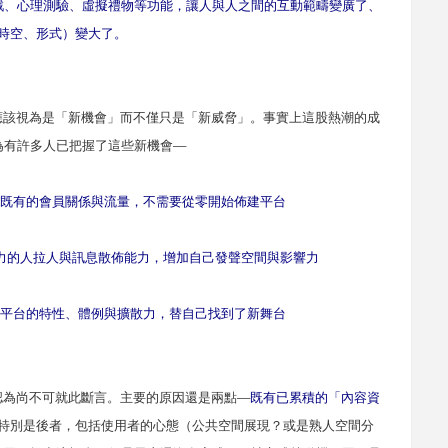
戲、心理測驗、虛擬禮物等功能，讓人與人之間的互動範疇變廣了、
時空、形式）變大了。
該視為是「新機會」而不僅只是「新威脅」。事實上這股熱潮的成
為有許多人已把握了這些新機會
—
既有的會員關係與流量，不需要從零開始佈建平台
力的人拉人與訊息散佈能力，增加自己發聲空間與影響力
平台的特性、體例與擴散力，替自己找到了新舞台
為尚不可就此斷言。主要的原因還是兩點
—
既有已累積的「內容資
特別是後者，包括使用者的心態（公共空間展現？或是熟人空間分