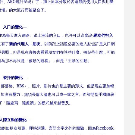
計、
ARO
統計呈現）了，加上原本分散於各遊戲的使用人口與用量
農場」的大流行而被聚合了。
入口的變化
—
為每天進入網路、跟上潮流的入口，也許可以這麼說-
網友們把入
在有了
新的代理人
—
朋友
。以前跟上話題必需的進入點也許是入口網
型男照，但是現在直接去看看朋友們在談些什麼、轉貼些什麼，可能
因為那不再只是「被動的觀看」，而是「主動的互動」
發抒的變化
—
部落格、
BBS
）、照片、影片也許是主要的形式。但是現在更加輕
更加沒有壓力，無須長篇大論也可以成一家之言。而智慧型手機隨著
了「隨處寫、隨處讀」的模式越來越普及。
際互動的變化
—
例如朋友引薦、即時溝通、言語文字之外的體驗，因為
facebook