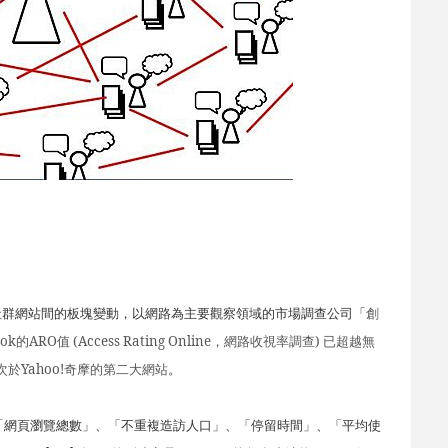
社群網站間的板塊變動，以網路為主要觀察領域的市場調查公司「
創
ook
的
ARO
值
(Access Rating Online
，網路收視率調查
)
已
超越無
次於
Yahoo!
奇摩的第二大網站
。
「網頁瀏覽總數」、「不重複造訪人口」、「停留時間」、「平均使