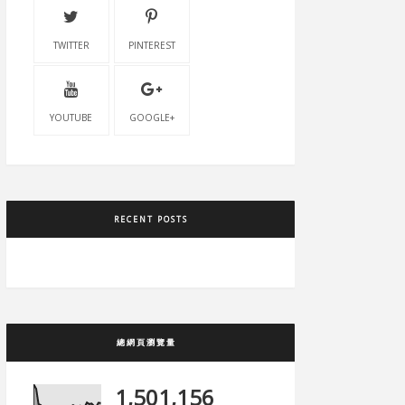
TWITTER
PINTEREST
YOUTUBE
GOOGLE+
RECENT POSTS
總網頁瀏覽量
1,501,156