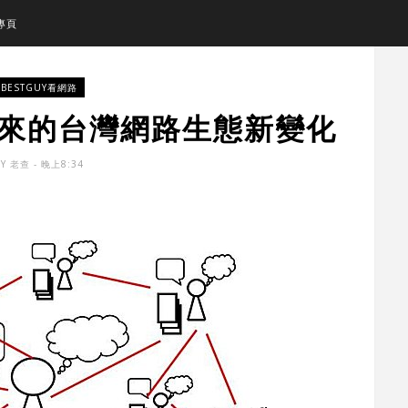
專頁
BESTGUY看網路
K帶來的台灣網路生態新變化
BY
老查
- 晚上8:34