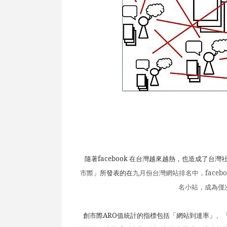
隨著
facebook
在台灣越來越熱，也造成了台灣
市際
」所發表的在
九月份台灣網站排名中，
faceb
名小站，成為僅
創市際
ARO
值統計的指標包括「網站到達率」、