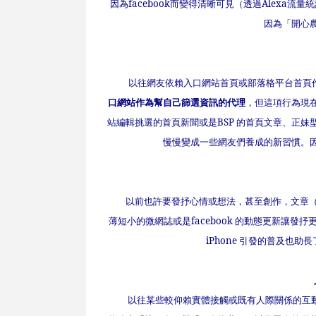
因為
facebook
而變得清晰可見（透過
Alexa
流量統
因為「開心
以往網友依賴入口網站首頁或部落格平台首頁作
口網站作為幫自己篩選資訊的代理
，但這項行為現
站編輯挑選的首頁新聞或是
BSP
的首頁文章、正妹
慢慢變成一些網友們養成的新習慣。
以前也許要發抒心情或想法，甚至創作，文章（
薄短小的微網誌或是
facebook
的動態更新讓發抒
iPhone
引發的普及也助長
人
以往某些較仰賴實體接觸或既有人際關係的互動