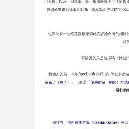
用天數」以及「到達率」等。根據報導中引述的數
但網站連線到達率近
26%
、網友單次停留時間
382
也因此有一些網路觀察家因此而評論台灣的網路
成
事情真的只是這樣嗎？我也試
我個人認為，今年
facebook
與
Plurk
等社群網
站贏了（輸了）」
，而是
「使用網站（網路）方式
發抒的
過往在「“輕“網路遊戲（
Casual Game
）平台