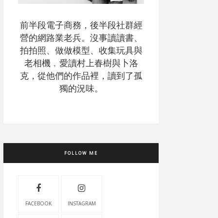
前半段電子商務，後半段社群經
營的網路業老兵。沒事讀讀書、
拍拍照、做做模型、收集玩具與
老相機﹐愛讀村上春樹與卜洛
克，從他們的作品裡，讀到了孤
獨的況味。
FOLLOW ME
FACEBOOK
INSTAGRAM