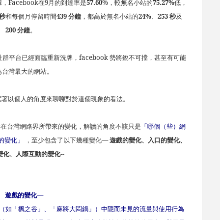
據，
Facebook
在
9
月的到達率是
57.60
%
，較無名小站的
75.27%
低，
秒
和每個月停留時間
439
分鐘
，都高於無名小站的
24%
、
253
秒
及
200
分鐘
。
社群平台已經面臨重新洗牌，
facebook
勢將銳不可擋，甚至有可能
為台灣最大的網站。
著以個人的角度來聊聊對於這個現象的看法。
站在台灣網路界所帶來的變化，解讀的角度不該只是
「哪個（些）網
的變化」
，至少包含了以下幾種變化
—
遊戲的變化、入口的變化、
變化、人際互動的變化--
遊戲的變化
—
（如「楓之谷」、「麻將大悶鍋」）中隱而未見的流量與使用行為