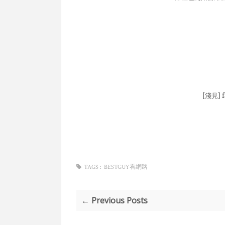
[淺見]
TAGS :
BESTGUY看網路
← Previous Posts