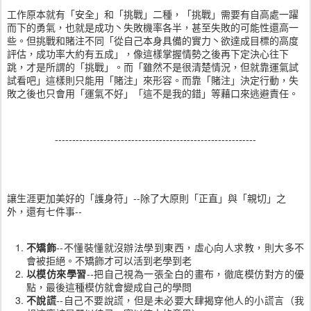
工作原本就有「安全」和「挑戰」二種，「挑戰」需要有自高處一躍
而下的勇氣，也就是成功丶失敗機率各半，甚至失敗的可能性還高一
些。但挑戰和賭注不同「從自己本身具備的實力丶欲達成目標的高度
評估，成功率大約有五成」，像這樣掌握情勢之後再下定決心往下
跳，才是所謂的「挑戰」。而「雖然不是很清楚情況，但就靠運氣試
試看吧」這樣則只能用「賭注」來形容。而靠「賭注」決定行動，失
敗之後也只會用「運氣不好」「這不是我的錯」等藉口來逃避責任。
----------------------------------------------------------
讓生涯更加美好的「護身符」--除了大原則「正直」與「親切」之
外，還有七件事--
不矯飾
--不懂裝懂就沒辦法學到東西，虛心向人求教，則大多不
會被拒絕。不矯飾才可以活到老學到老
以模仿來學習
--把自己視為一張全白的畫布，徹底模仿對方的優
點，最後這種模仿就會變成自己的學問
不說謊
--自己不要說謊，但是未必要大肆揭穿他人的小謊言（我