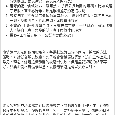
想這應該是嚴以律己，寬以待人的意思）
遵守約定
--信賴並非一蹴可幾，必須靠長時間的累積，比如說遵
守時限，言出必行等，都是累積遵守約定的表現
獨立自主
--不要過度仰賴依靠其他人，遇到任何事，都先自己想
一想，反覆思考，捫心自問，試圖尋找答案
不貪心
--什麼都照單全收，只會失去重點。一旦貪心，就無法讓
人了解自己真正想說的話，真正想傳達的理念
用心
--工作若是用心，品質也會隨之提昇
事情通常無法如預期般順利，每當狀況與設想不同時，採取的方法、
策略、方針就會隨之改變。久了就會變得隨波逐流，這在工作上尤其
常見。理念，總是這樣靜靜的被逐漸侵蝕。但是盡管短期的結果再
好，只要企劃本身偏離理念，妥協最後還是會以失敗以終。
----------------------------------------------------------
絕大多數的成功者都是在因緣際會之下開始現在的工作，並且在做的
過程中有所發現，慢慢的喜歡上它。不要拒絕任何變化--像是突如其