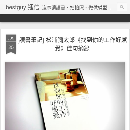
bestguy 通信
沒事讀讀書、拍拍照、做做模型、收集玩具與老相機的網路業老兵
[讀書筆記] 松浦彌太郎《找到你的工作好感
JUN
25
覺》佳句摘錄