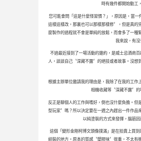
時有幾件都開始動工
您可能會問「這是什麼怪習慣？」，原因是，當一
這樣這樣改，那裏也可以那樣那樣修〞，但是真的
麼製作的過程就不會是單純的放鬆，而會多了一種
我來說，有沒
不過最近接到了一場活動的邀約，是威士忌酒商百
人，談談自己〝深藏不露〞的絕技或者故事。沒想
根據主辦單位邀請我的理由是，我除了在我的工作
相機收藏等〝深藏不露〞的
反正是聊個人的工作與嗜好，倒也沒什麼負擔。但
型玩家〞嗎？所以決定要在一週之內趕出一件作品
以純塗裝的方式來發揮，腦筋因
這個「變形金剛柯博文頭像撲滿」是在拍賣上買到
組裝的地方。原本的質感〝塑膠味〞很重，不太有