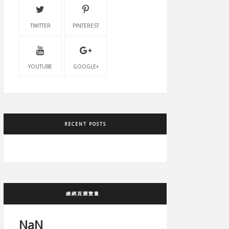
TWITTER
PINTEREST
YOUTUBE
GOOGLE+
RECENT POSTS
總網頁瀏覽量
NaN