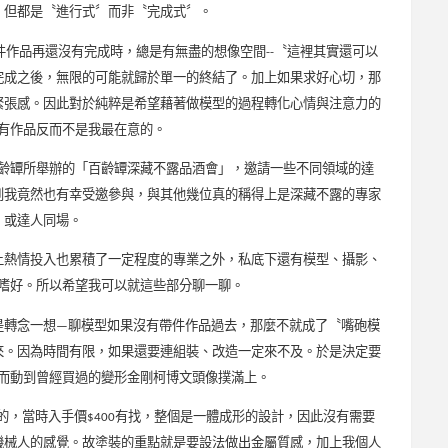
，但都是〝進行式〞而非〝完成式〞。
件作品再還沒有完成時，總是有無盡的想像空間
〝這裡其實還可以
--
完成之後，無限的可能就歸於單一的終結了。加上如果求好心切，那
緊張感。因此對於純粹是希望藉著做模型的過程轉化心情與注意力的
有作品反而不是我最在意的。
齡罈所舉辦的「百齡罈深藏不露品酒會」，邀請一些不同領域的達
到我竟然也有幸受邀參與，與其他幾位真的稱得上是深藏不露的專家
或達人同場。
上熱情投入也累積了一定程度的專業之外，私底下還有模型、攝影、
嗜好。所以希望我可以就這些部分聊一聊。
是轉念一想
聊模型如果沒有帶件作品過去，那麼不就成了〝嘴砲模
—
來。因為時間有限，如果還要連組裝、改造一定來不及。於是決定要
而動到曾經買過的變形金剛柯博文頭像撲滿上。
的，當時入手價
有找，整個是一體成形的設計，因此沒有需要
$400
機械人的感覺。故塗裝的重點就是要設法做出金屬質感，加上我個人