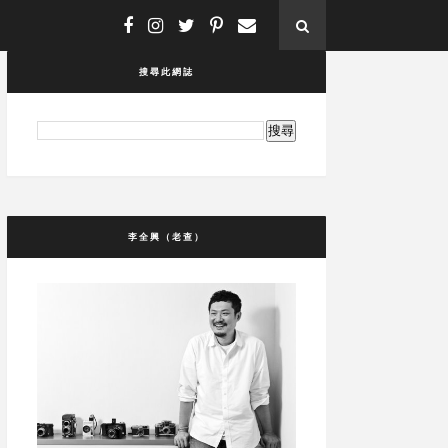
搜尋此網誌
李全興（老查）