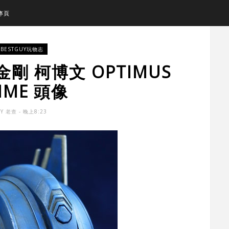
專頁
BESTGUY玩物志
金剛 柯博文 OPTIMUS
IME 頭像
BY
老查
- 晚上8:23