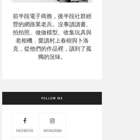
前半段電子商務，後半段社群經
營的網路業老兵。沒事讀讀書、
拍拍照、做做模型、收集玩具與
老相機﹐愛讀村上春樹與卜洛
克，從他們的作品裡，讀到了孤
獨的況味。
FOLLOW ME
FACEBOOK
INSTAGRAM