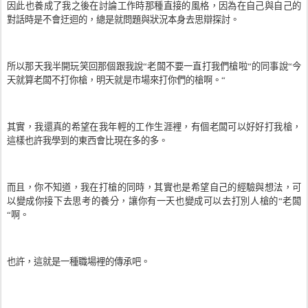
因此也養成了我之後在討論工作時那種直接的風格，因為在自己與自己的
對話時是不會迂迴的，總是就問題與狀況本身去思辯探討。
所以那天我半開玩笑回那個跟我說“老闆不要一直打我們槍啦“的同事說“今
天就算老闆不打你槍，明天就是市場來打你們的槍啊。“
其實，我還真的希望在我年輕的工作生涯裡，有個老闆可以好好打我槍，
這樣也許我學到的東西會比現在多的多。
而且，你不知道，我在打槍的同時，其實也是希望自己的經驗與想法，可
以變成你接下去思考的養分，讓你有一天也變成可以去打別人槍的“老闆
“啊。
也許，這就是一種職場裡的傳承吧。