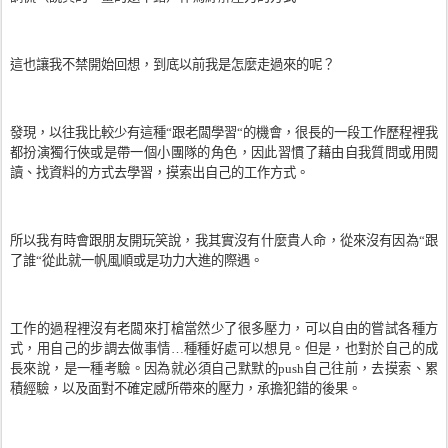
這也讓我不禁開始回想，到底以前我是怎麼走過來的呢？
發現，以往我比較少有這種“跟老闆學習“的機會，很長的一段工作歷程裡我
都扮演獨行俠或是帶一個小團隊的角色，因此習慣了藉由自我質問或用閱
讀、找資料的方式去學習，摸索出自己的工作方式。
所以我有時會跟朋友開玩笑說，我其實沒有什麼貴人命，從來沒有因為“跟
了誰“從此就一帆風順或是功力大進的際遇。
工作的過程裡沒有老闆來打槍當然少了很多壓力，可以自由的嘗試各種方
式，用自己的步調去做事情
…
種種好處可以想見。但是，也對於自己的成
長來說，是一種考驗。因為就必須自己默默的
push
自己往前，去摸索、累
積經驗，以及面對不確定感所帶來的壓力，承擔犯錯的後果。