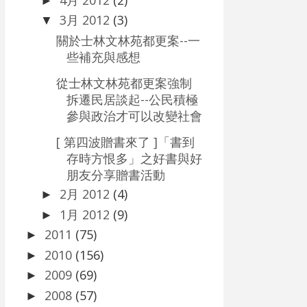
►
3月 2012
(3)
▼
關於士林文林苑都更案--一
些補充與感想
從士林文林苑都更案強制
拆遷民居談起--公民積極
參與政治才可以改變社會
[ 第四波贈書來了 ]「書到
存時方恨多」之好書與好
朋友分享贈書活動
2月 2012
(4)
►
1月 2012
(9)
►
2011
(75)
►
2010
(156)
►
2009
(69)
►
2008
(57)
►