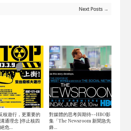
Next Posts →
參與反核遊行，更重要的
對媒體的思考與期待--HBO影
溝通理念 [停止核四
集「The Newsroom 新聞急先
危...
鋒...