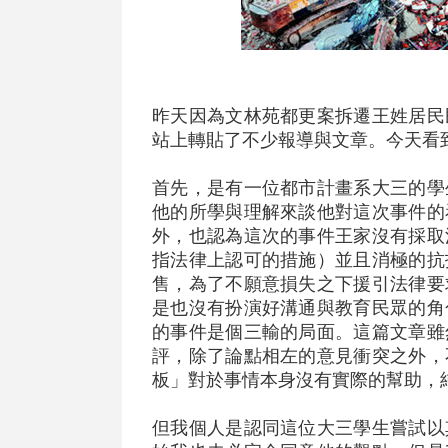
昨天因為文林苑都更案拆遷王姓居民
站上轉貼了不少報導與文章。今天看
首先，是有一位都市計畫系大三的學
他的所學與理解來談他對這次事件的
外，也認為這次的事件王家沒有採取
指法律上認可的措施）並且消極的抗
售，為了不願意損失之下援引法律要
是也沒有扮演好溝通與教育民眾的角
的事件是個三輸的局面。這篇文章雖
評，除了論點相左的意見衝突之外，
板」對於事情本身沒有實際的幫助，
但我個人是認同這位大三學生嘗試以