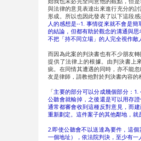
始我也未必完全同意他的觀點，但是
與法律的意見表達出來進行充分的討
形成。所以也因此發表了以下這段感
人的感想是--1. 事情從來就不會是
的結論，但都有助於觀念的溝通與思考
不把「持不同立場」的人完全視作敵
而因為此案的判決書也有不少朋友轉
提供了法律上的根據。由判決書上
疵。在同情其遭遇的同時，亦不能忽
友是律師，請教他對於判決書內容的相
「
主要的部分可以分成幾個部分：1.
公聽會就輸掉，之後還是可以用存證
通常都審會收到這種反對意見，而建
重新劃定。這件案子的其他鄰地，就
2.即使公聽會不以送達為要件，這
一個地址），依法院判決，至少有一