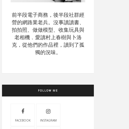
前半段電子商務，後半段社群經
營的網路業老兵。沒事讀讀書、
拍拍照、做做模型、收集玩具與
老相機﹐愛讀村上春樹與卜洛
克，從他們的作品裡，讀到了孤
獨的況味。
FOLLOW ME
FACEBOOK
INSTAGRAM