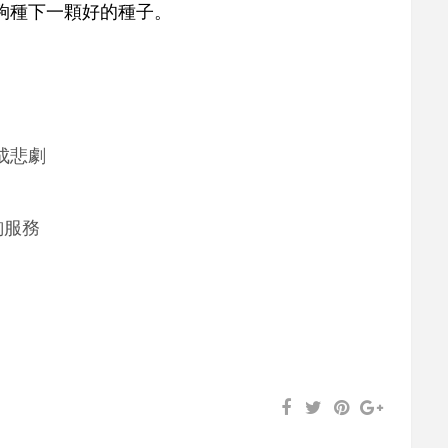
夠種下一顆好的種子。
成悲劇
詢服務