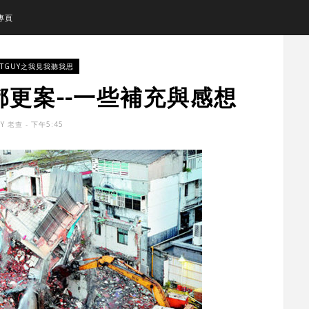
專頁
STGUY之我見我聽我思
更案--一些補充與感想
BY
老查
- 下午5:45