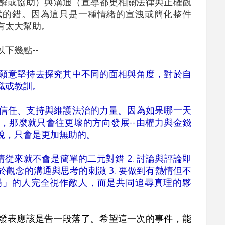
醒或協助）與溝通（宣導都更相關法律與正確觀
斌的錯。因為這只是一種情緒的宣洩或簡化整件
有太大幫助。
下幾點--
有願意堅持去探究其中不同的面相與角度，對於自
識或教訓。
、信任、支持與維護法治的力量。因為如果哪一天
，那麼就只會往更壞的方向發展--由權力與金錢
說，只會是更加無助的。
 事情從來就不會是簡單的二元對錯 2. 討論與評論即
觀念的溝通與思考的刺激 3. 要做到有熱情但不
場」的人完全視作敵人，而是共同追尋真理的夥
發表應該是告一段落了。希望這一次的事件，能