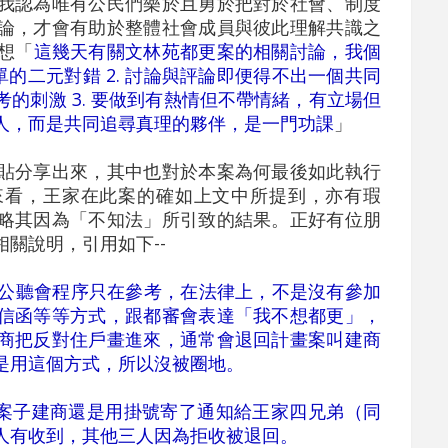
我認為唯有公民們樂於且勇於把對於社會、制度
論，才會有助於整體社會成員與彼此理解共識之
想「
這幾天有關文林苑都更案的相關討論，我個
簡單的二元對錯 2. 討論與評論即便得不出一個共同
的刺激 3. 要做到有熱情但不帶情緒，有立場但
人，而是共同追尋真理的夥伴，是一門功課
」
貼分享出來，其中也對於本案為何最後如此執行
來看，王家在此案的確如上文中所提到，亦有瑕
略其因為「不知法」所引致的結果。正好有位朋
關說明，引用如下--
 公聽會程序只在參考，在法律上，不是沒有參加
信函等等方式，跟都審會表達「我不想都更」，
商把反對住戶畫進來，通常會退回計畫案叫建商
是用這個方式，所以沒被圈地。
個案子建商還是用掛號寄了通知給王家四兄弟（同
人有收到，其他三人因為拒收被退回。