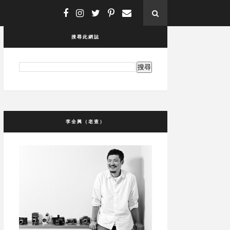
搜尋此網誌
李全興（老查）