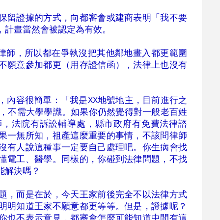
保留證據的方式，向都審會或建商表明「我不要
，計畫當然會被認定為有效。
請律師，所以都在爭執沒把其他鄰地畫入都更範圍
不願意參加都更（用存證信函），法律上也沒有
。
，內容很簡單：「我是XX地號地主，目前進行之
好，不需大學學識。如果你仍然覺得對一般老百姓
師，法院有訴訟輔導處，縣市政府有免費法律諮
果一無所知，祖產這麼重要的事情，不該問律師
沒有人說這種事一定要自己處理吧。你生病會找
懂電工、醫學。同樣的，你碰到法律問題，不找
能解決嗎？
題，而是在於，今天王家前後完全不以法律方式
明明知道王家不願意都更等等。但是，證據呢？
你也不表示意見，都審會怎麼可能知道中間有這