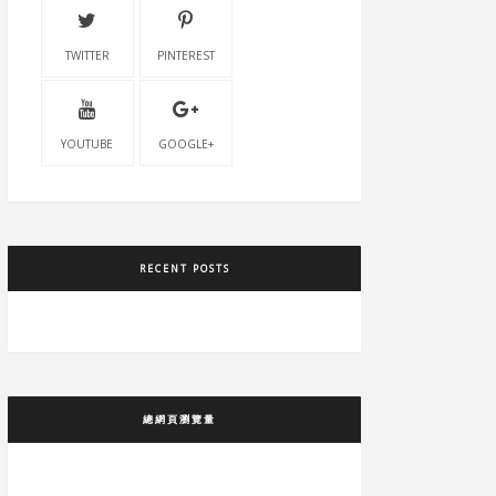
TWITTER
PINTEREST
YOUTUBE
GOOGLE+
RECENT POSTS
總網頁瀏覽量