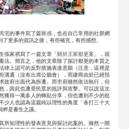
民宅的事件寫了篇
雜感
，也在自己常用的社群網
到了更多的資訊之後，有些補充，有些感想。
生張家祺寫了一篇文章「
關於王家都更案
」，就
看法。簡言之，他的文章除了探討都更的本質之
法律上認可的反對措施表達意願（注意，這裡是
拒溝通（沒有出席公聽會），而建商由於已經預
求政府出面代為拆遷。而市府雖然依法執行，但
色，因此也遭受民眾的批評與攻擊。可以說這次
然獲得一萬多人的轉貼分享，但也遭到不少的批
不少人也認為這篇純以理性的角度「各打三十大
純粹是書生之議。
其所知理性的發表意見與探討此案的。雖然一開