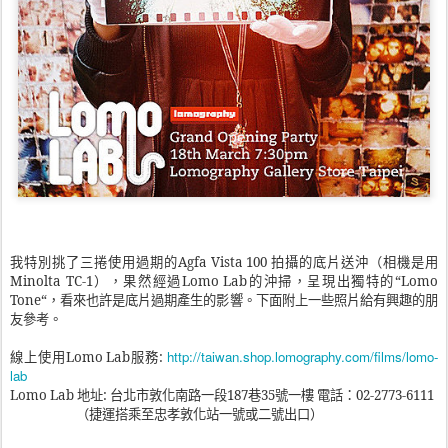
我特別挑了三捲使用過期的
Agfa Vista 100
拍攝的底片送沖（相機是用
Minolta TC-1
），果然經過
Lomo Lab
的沖掃，呈現出獨特的“
Lomo
Tone
“，看來也許是底片過期產生的影響。下面附上一些照片給有興趣的朋
友參考。
http://taiwan.shop.lomography.com/films/lomo-
線上使用
Lomo Lab
服務
:
lab
Lomo Lab
地址
:
台北市敦化南路一段
187
巷
35
號一樓
電話：
02-2773-6111
（捷運搭乘至忠孝敦化站一號或二號出口）