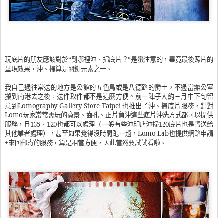
玩底片的朋友應該對於“到哪裡沖、掃底片？“是蠻注意的，畢竟最後照片的
呈現效果，沖、掃算是關鍵元素之一。
我自己過往常送的地方是公館的五色鳥或是八德路的爵士，不過當辦公室
搬到南港去之後，送件取件都不是這麼方便。前一陣子大約三月中下旬留
意到
Lomography Gallery Store Taipei
也推出了沖、掃底片服務，針對
Lomo
玩家常常需玩的
寬景、齒孔、正片負沖這些底片沖洗方式都可以提供
服務，且
135
、
120
也都可以處理（一般有些沖印店沖掃
120
底片也是轉送給
其他業者處理），甚至如果覺得沒時間跑一趟，
Lomo Lab
也提供網路申請
+
來回郵寄的服務，算是相當方便，因此當然要試試看啦。