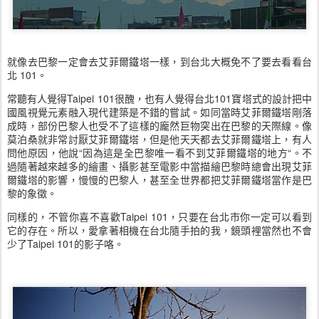
就像去巴黎一定會去艾菲爾鐵塔一樣，到台北大概免不了要去看看台
北 101。
常聽有人覺得Taipei 101很醜，也有人覺得台北101寶塔式的設計把中
國風視覺元素融入現代建築是不錯的嘗試。如同當時艾菲爾鐵塔剛落
成時，部份巴黎人也受不了這樣的龐然巨物突出在巴黎的天際線。像
莫泊桑就非常討厭艾菲爾鐵塔，但是他天天都去艾菲爾鐵塔上，有人
問他原因，他說“因為這是全巴黎唯一看不到艾菲爾鐵塔的地方“。不
過隨著越來越多的繪畫、攝影甚至電影中當描繪巴黎時總會出現艾菲
爾鐵塔的影響，慢慢的巴黎人，甚至全世界都把艾菲爾鐵塔當作是巴
黎的象徵。
同樣的，不管你喜不喜歡Taipei 101，只要在台北市你一定可以看到
它的存在。所以，愛拿著相機在台北隨手拍的我，鏡頭裡當然也不會
少了Taipei 101的影子咯。