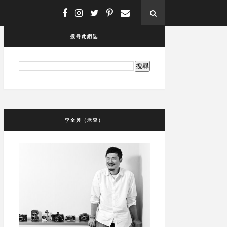
搜尋此網誌
李全興（老查）