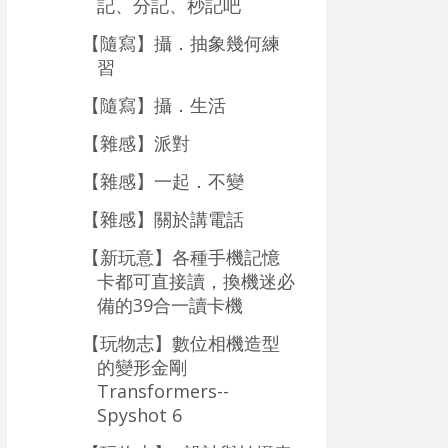
記、分記、秒記吧
【隨寫】攝．抽象幾何練
習
【隨寫】攝．生活
【雜感】派對
【雜感】一起．不變
【雜感】關於講電話
【新玩意】各種手機記憶
卡都可直接讀，換機迷必
備的39合一讀卡機
【玩物志】數位相機造型
的變形金剛
Transformers--
Spyshot 6