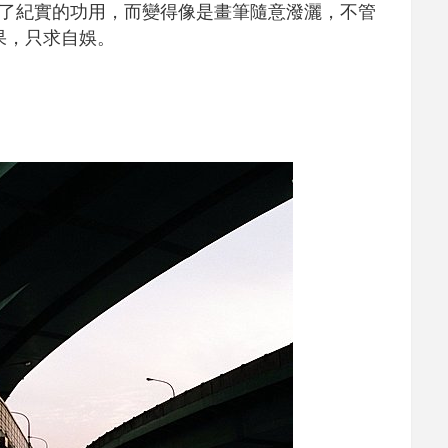
了紀實的功用，而變得像是畫筆隨意潑灑，不管
果，只求自娛。