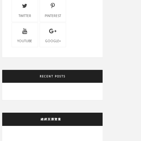
TWITTER
PINTEREST
YOUTUBE
GOOGLE+
RECENT POSTS
總網頁瀏覽量