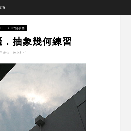
專頁
BESTGUY隨手拍
攝．抽象幾何練習
BY
老查
- 晚上8:41