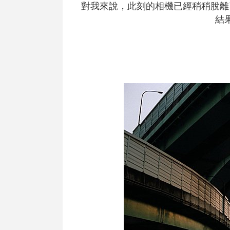
對我來說，此刻的相機已經稍稍脫離
結