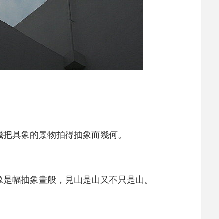
機把具象的景物拍得抽象而幾何。
像是幅抽象畫般，見山是山又不只是山。