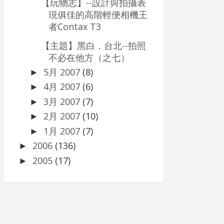
【玩物志】--設計與拍攝表
現俱佳的高階輕便相機王
者Contax T3
【主題】黑白．台北--拍照
不必在他方（之七）
5月 2007
(8)
►
4月 2007
(6)
►
3月 2007
(7)
►
2月 2007
(10)
►
1月 2007
(7)
►
2006
(136)
►
2005
(17)
►