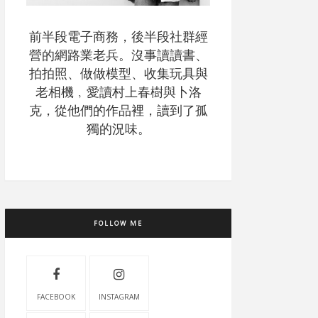
前半段電子商務，後半段社群經
營的網路業老兵。沒事讀讀書、
拍拍照、做做模型、收集玩具與
老相機﹐愛讀村上春樹與卜洛
克，從他們的作品裡，讀到了孤
獨的況味。
FOLLOW ME
FACEBOOK
INSTAGRAM