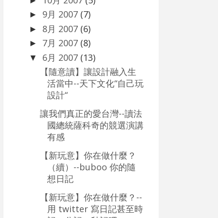
►
9月 2007
(7)
►
8月 2007
(6)
►
7月 2007
(8)
►
6月 2007
(13)
▼
【隨意讀】讓設計融入生
活當中--天下文化“自己玩
設計“
讓我們真正的愛台灣--讀法
國總統薩科奇的競選演講
有感
【新玩意】你在做什麼？
（續）--buboo 你的隨
想日記
【新玩意】你在做什麼？--
用 twitter 寫日記甚至時