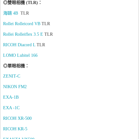
◎
雙眼相機
(TLR)
：
海鷗
4B
TLR
Rollei Rolleicord VB
TLR
Rollei Rolleiflex 3.5 E
TLR
RICOH Diacord L
TLR
LOMO Lubitel 166
◎
單眼相機
：
ZENIT-C
NIKON FM2
EXA-1B
EXA -1C
RICOH XR-500
RICOH KR-5