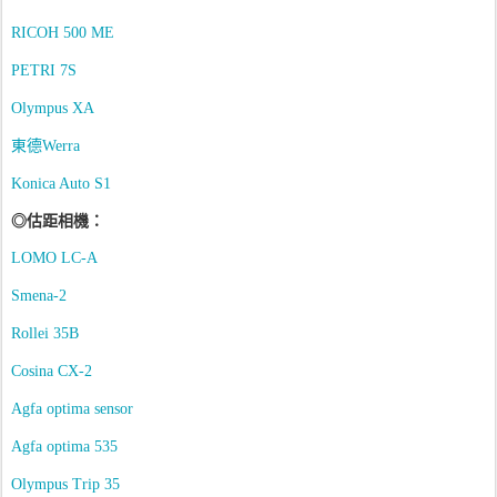
RICOH 500 ME
PETRI 7S
Olympus
XA
東德
Werra
Konica Auto S1
◎
估距相機
：
LOMO LC-A
Smena-2
Rollei 35B
Cosina CX-2
Agfa optima sensor
Agfa optima 535
Olympus
Trip 35