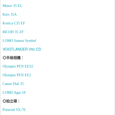
Minox 35 EL
Kiev
35A
Konica C35 EF
RICOH 35 ZF
LOMO Smena Symbol
VOIGTLANDER Vito CD
◎
半格相機
：
Olympus
PEN EES2
Olympus
PEN EE2
Canon Dial 35
LOMO Agat 18
◎
拍立得
：
Polaroid SX-70