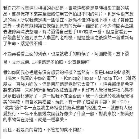
我自己在收集這些相機的心態是，畢竟這都曾是當時攝影工藝的結
晶，能夠保存下來甚至繼續使用它們拍出不同的照片，也是件很有意
思的事。所以我總是挑一些便宜、狀態不佳的相機下標，除了貪便宜
之外，也希望能夠讓它恢復到原有的光華。雖然花了不少時間與金錢
去送修與清洗整理，有時還得自己動手DIY噴漆一番，但是當看到一
部殘舊甚至遭到原主人棄置的老相機，經過整理之後煥然一新重新有
了生命，感覺很不錯。
不過再看看上面的列表，也是該收手的時候了，阿彌陀佛，放下滑
鼠，立地成佛...之後還是多拍照，少買相機吧
假如你問我心裡還有沒有想要的相機？當然有，像是Leica的M系列
（喵大，我真的中你的毒了）、Konica的Hexar、Minolta TC-1（雖然
朋友一直強力勸敗、但是目前還是覺得它太貴了），這幾部還是希望
將來的某一天能夠進到我的收藏清單裡。也許有人覺得我這種心態不
過是個器材迷罷了，這一點我不完全否認。我一向沈迷於收集我覺得
美的事物，包含收集模型、玩具，有一陣子超愛買手錶、書、CD，
“收集“這件事一直是我生命裡蠻持續與重要的活動之一。就像有人很
愛旅行，一年不出個幾次國就好像少了什麼一般，對我來說，把美好
的事物留在身邊，就是一種享受。
而且，我是真的常拍，不管拍的夠不夠好。