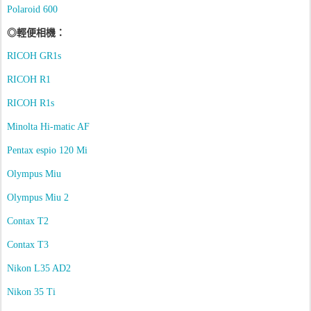
Polaroid 600
◎
輕便相機
：
RICOH GR1s
RICOH R1
RICOH R1s
Minolta Hi-matic AF
Pentax espio 120 Mi
Olympus
Miu
Olympus
Miu 2
Contax T2
Contax T3
Nikon L35 AD2
Nikon 35 Ti