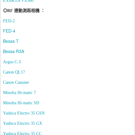
EXAKTA VX500
連動測距相機
◎
RF
：
FED-2
FED-4
Bessa T
Bessa R3A
Argus C-3
Canon QL17
Canon Canonet
Minolta Hi-matic 7
Minolta Hi-matic SD
Yashica Electro 35 GSN
Yashica Electro 35 GX
Yashica Electro 35 CC