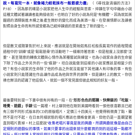
說。每寫完一本，就像竭力絞乾抹布一般筋疲力盡
」（《尋找漩渦貓的方法》
P.18
），因為那的確是小說家把他人生中的經驗與思索，焠鍊在字句中藉由小說
這種文體試著讓讀者能夠接收到。也明白了好的小說為何是“有機體“，因為就如蒸
餾過的酒精裝進木桶之後產生微妙的變化而成為美酒一般，在發展情節以及讀者
對照自身生命而有所感受都為已經焠鍊過的思索產生了新的變化。
但是散文或隨筆對於村上來說，應該就是在開始如馬拉松般長篇寫作的過程間或
過程中的“訓練“或是“鬆鬆筋骨“的活動吧？一樣維持著思索，但是程度上沒那麼“沈
重“，甚至隨意的轉換文體與心情作為某種嘗試與練習。也為小說家自身的生命留
下除了作品之外另外的一些“痕跡“。坦白說能做到這樣的小說家應該是相當少的
吧？有些小說家的生命除了他的作品之外就沒能留下其他讓人有印象的事，有些
小說家則只能隱藏在作品讓作品成為他與世界的屏障。但是讀村上的散文，你彷
彿也鮮活的認識了他這個人，就如一個不常見面但彼此相知的好友一般。
最後要特別提一下書中很有共鳴的一段，在“
形形色色的郵購、快樂貓的「吃飯、
睡覺、遊戲」手錶
“這一篇裡，村上聊到他在剛到美國時看到一張他很喜歡且已經
有三個不同形式版本的
的原版唱片，定價三十四美元，他覺得稍微貴了點，雖
CD
然不是付不起，在日本同樣狀態的唱片應該也價格會更高，但他仍是一直觀望著
直到唱片賣掉。村上這麼說“
收集老唱片畢竟是我的興趣，所謂興趣就像是由自己
定規則的遊戲似的事情。如果只要拿的出錢來就什麼都買的到的話這樣一點都不
好玩。所以就算人家說這個比行情便宜喔，只要自己覺得「定價有點貴」的話還