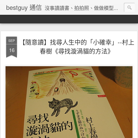
bestguy 通信
沒事讀讀書、拍拍照、做做模型、收集玩具與老相機的網路業老兵
【隨意讀】找尋人生中的「小確幸」--村上
SEP
16
春樹《尋找漩渦貓的方法》