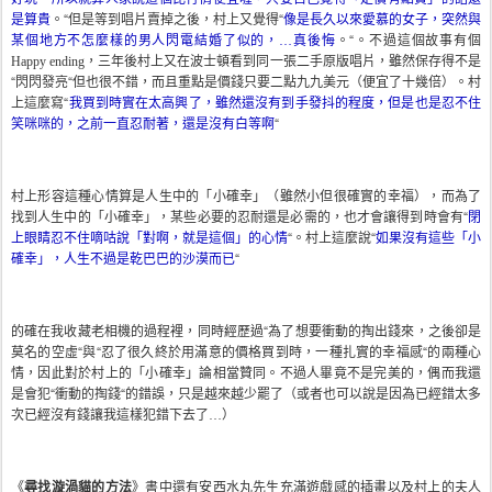
是算貴
。“但是等到唱片賣掉之後，村上又覺得“
像是長久以來愛慕的女子，突然與
某個地方不怎麼樣的男人閃電結婚了似的，
真後悔
。“。不過這個故事有個
…
，三年後村上又在波士頓看到同一張二手原版唱片，雖然保存得不是
Happy ending
“閃閃發亮“但也很不錯，而且重點是價錢只要二點九九美元（便宜了十幾倍）。村
上這麼寫“
我買到時實在太高興了，雖然還沒有到手發抖的程度，但是也是忍不住
笑咪咪的，之前一直忍耐著，還是沒有白等啊
“
村上形容這種心情算是人生中的「小確幸」（雖然小但很確實的幸福），而為了
找到人生中的「小確幸」，某些必要的忍耐還是必需的，也才會讓得到時會有“
閉
上眼睛忍不住嘀咕說「對啊，就是這個」的心情
“。村上這麼說“
如果沒有這些「小
確幸」，人生不過是乾巴巴的沙漠而已
“
的確在我收藏老相機的過程裡，同時經歷過“為了想要衝動的掏出錢來，之後卻是
莫名的空虛“與“忍了很久終於用滿意的價格買到時，一種扎實的幸福感“的兩種心
情，因此對於村上的「小確幸」論相當贊同。不過人畢竟不是完美的，偶而我還
是會犯“衝動的掏錢“的錯誤，只是越來越少罷了（或者也可以說是因為已經錯太多
次已經沒有錢讓我這樣犯錯下去了
）
…
《
尋找漩渦貓的方法
》書中還有安西水丸先生充滿遊戲感的插畫以及村上的夫人