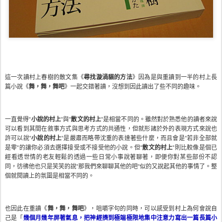
這一次讀村上春樹的散文集
《
尋找漩渦貓的方法
》因為是與重讀到一半的村上長
篇小說《
舞，舞，舞吧
》一起交錯著讀，沒想到因此讀出了些不同的趣味。
一直覺得“
小說的村上
“與“
散文的村上
“是相當不同的。雖然對於熟悉他的讀者來說
可以看到其間在敘事方式與思考方式的共通性，但就形諸於外的表現方式來說也
許可以說“
小說的村上
“是嚴肅而略帶沈重的表達著些什麼，而且會是“若非全部就
是零“的讓你必須去選擇接受或不接受他的小說。但“
散文的村上
“則比較像是個已
經看透世情的老友輕鬆的透過一些日常小事說著聊著，即便你對某些部份不認
同，彷彿他也只是笑笑的說“那我們來聊聊其他的吧“似的又說起其他的事情了。整
個就閱讀上的氛圍是相當不同的。
也因此在重讀《
舞，舞，舞吧
》，咀嚼字句的同時，可以感受到村上為何會說自
己是「
幾個月幾年屏著氣息，把神經擠到極端極限地集中注意力寫出一篇長篇小